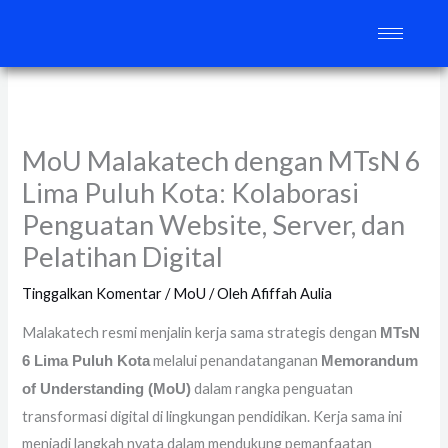
Lewati
ke
konten
MoU Malakatech dengan MTsN 6
Lima Puluh Kota: Kolaborasi
Penguatan Website, Server, dan
Pelatihan Digital
Tinggalkan Komentar
/
MoU
/ Oleh
Afiffah Aulia
Malakatech resmi menjalin kerja sama strategis dengan
MTsN
melalui penandatanganan
6 Lima Puluh Kota
Memorandum
dalam rangka penguatan
of Understanding (MoU)
transformasi digital di lingkungan pendidikan. Kerja sama ini
menjadi langkah nyata dalam mendukung pemanfaatan