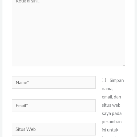
di
sini..
Name*
Simpan
nama,
email, dan
Email*
situs web
saya pada
peramban
Situs
ini untuk
Web