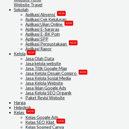
Website Travel
Sekolah
NEW
Aplikasi Absensi
Aplikasi Cek Kelulusan
NEW
Aplikasi Ujian Online
Aplikasi E-Sarpras
Aplikasi E-BK Poin
Aplikasi SPP
NEW
Aplikasi Perpustakaan
Aplikasi Rapor
NEW
Kelola
Jasa Olah Data
Jasa kelola website
Jasa Titik Google Map
NEW
Jasa Kelola Desain Compro
Jasa Kelola Sosial Media
Jasa Kelola Website
Jasa Iklan Google Ads
Jasa Kelola SEO Organik
Paket Revisi Website
Harga
Helpdesk
NEW
Kelas
Kelas Google Ads
NEW
Kelas SEO Kilat
Kelas Sosmed Canva