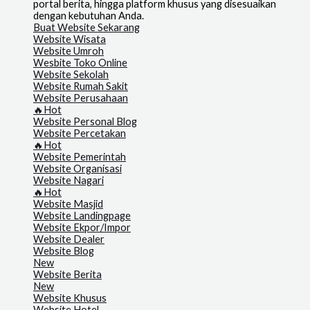
portal berita, hingga platform khusus yang disesuaikan
dengan kebutuhan Anda.
Buat Website Sekarang
Website Wisata
Website Umroh
Wesbite Toko Online
Website Sekolah
Website Rumah Sakit
Website Perusahaan
🔥Hot
Website Personal Blog
Website Percetakan
🔥Hot
Website Pemerintah
Website Organisasi
Website Nagari
🔥Hot
Website Masjid
Website Landingpage
Website Ekpor/Impor
Website Dealer
Website Blog
New
Website Berita
New
Website Khusus
Website Hotel