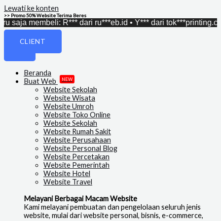
Lewati ke konten
>> Promo 50% Website Terima Beres
 membeli: R*** dari ru***eb.id • Y*** dari tok***printing.com • A*
CLIENT
Beranda
NEW
Buat Web
Website Sekolah
Website Wisata
Website Umroh
Website Toko Online
Website Sekolah
Website Rumah Sakit
Website Perusahaan
Website Personal Blog
Website Percetakan
Website Pemerintah
Website Hotel
Website Travel
Melayani Berbagai Macam Website
Kami melayani pembuatan dan pengelolaan seluruh jenis
website, mulai dari website personal, bisnis, e-commerce,