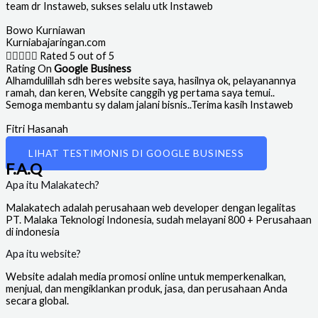
team dr Instaweb, sukses selalu utk Instaweb
Bowo Kurniawan
Kurniabajaringan.com





Rated 5 out of 5
Rating On
Google Business
Alhamdulillah sdh beres website saya, hasilnya ok, pelayanannya
ramah, dan keren, Website canggih yg pertama saya temui..
Semoga membantu sy dalam jalani bisnis..Terima kasih Instaweb
Fitri Hasanah
Owner Service Rolling Door
LIHAT TESTIMONIS DI GOOGLE BUSINESS
F.A.Q
Apa itu Malakatech?
Malakatech adalah perusahaan web developer dengan legalitas
PT. Malaka Teknologi Indonesia, sudah melayani 800 + Perusahaan
di indonesia
Apa itu website?
Website adalah media promosi online untuk memperkenalkan,
menjual, dan mengiklankan produk, jasa, dan perusahaan Anda
secara global.