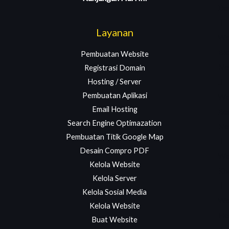
De
Layanan
We
Bl
Pembuatan Website
Ne
Registrasi Domain
Hosting / Server
Pembuatan Aplikasi
We
Email Hosting
Ber
Search Engine Optimazation
Ne
Pembuatan Titik Google Map
Desain Compro PDF
We
Kelola Website
Kh
Kelola Server
Kelola Sosial Media
We
Kelola Website
Ho
Buat Website