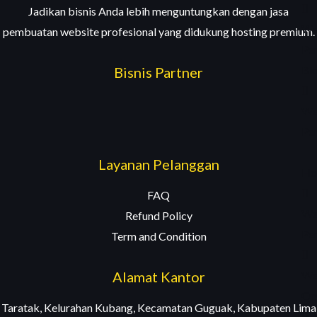
Jadikan bisnis Anda lebih menguntungkan dengan jasa
We
pembuatan website profesional yang didukung hosting premium.
Pe
Bl
Bisnis Partner
We
Pe
🔥
Layanan Pelanggan
Ho
FAQ
We
Refund Policy
Pe
Term and Condition
We
Alamat Kantor
Or
Taratak, Kelurahan Kubang, Kecamatan Guguak, Kabupaten Lima