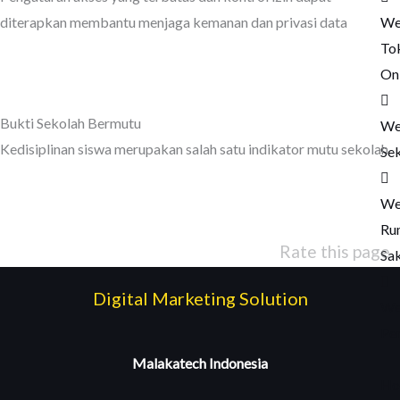
We
diterapkan membantu menjaga kemanan dan privasi data
To
On
Bukti Sekolah Bermutu
We
Kedisiplinan siswa merupakan salah satu indikator mutu sekolah
Se
We
Ru
Rate this page
Sak
Digital Marketing Solution
We
Pe
🔥
Malakatech Indonesia
Ho