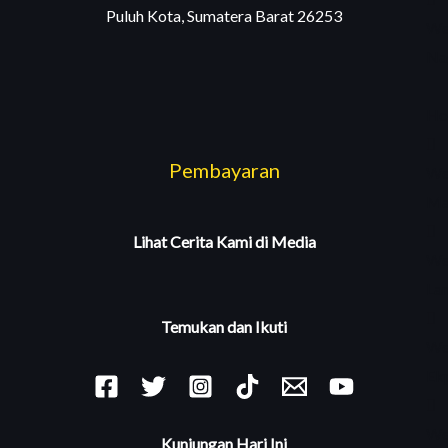
Puluh Kota, Sumatera Barat 26253
We
Na
🔥
Ho
Pembayaran
We
Ma
Lihat Cerita Kami di Media
We
La
Temukan dan Ikuti
We
Ek
We
Kunjungan Hari Ini