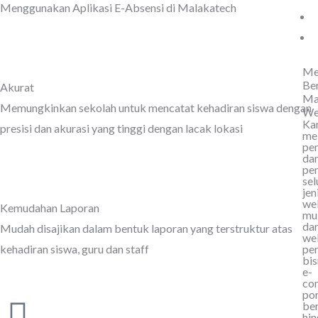
Menggunakan Aplikasi E-Absensi di Malakatech
Me
Be
Akurat
Ma
Memungkinkan sekolah untuk mencatat kehadiran siswa dengan
We
Ka
presisi dan akurasi yang tinggi dengan lacak lokasi
me
pe
da
pe
sel
jen
web
Kemudahan Laporan
mu
dar
Mudah disajikan dalam bentuk laporan yang terstruktur atas
we
per
kehadiran siswa, guru dan staff
bis
e-
co
por
ber
hi