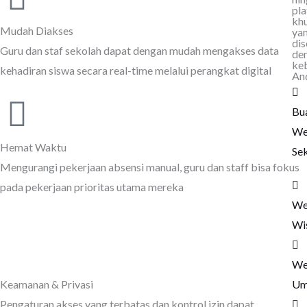
pl
kh
Mudah Diakses
ya
dis
Guru dan staf sekolah dapat dengan mudah mengakses data
de
ke
kehadiran siswa secara real-time melalui perangkat digital
An
Bu
We
Hemat Waktu
Se
Mengurangi pekerjaan absensi manual, guru dan staff bisa fokus
pada pekerjaan prioritas utama mereka
We
Wi
We
Um
Keamanan & Privasi
Pengaturan akses yang terbatas dan kontrol izin dapat