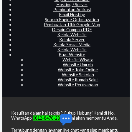
Hosting / Server
Pembuatan Aplikasi
Email Hosting
Search Engine Optimazation
Pembuatan Titik Google Map
Desain Compro PDF
Kelola Website
Kelola Server
Kelola Sosial Media
Kelola Website
Buat Website
Website Wisata
Website Umroh
Website Toko Online
Website Sekolah
Website Rumah Sakit
Website Perusahaan
Kesulitan dalam hal teknis ? Cukup Hubungi Kami di No.
WhatsApp
0812-8470-2818
, kami akan membantu Anda.
Terhubung dengan layanan live chat yang siap membantu