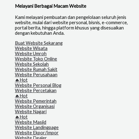
Melayani Berbagai Macam Website
Kami melayani pembuatan dan pengelolaan seluruh jenis
website, mulai dari website personal, bisnis, e-commerce,
portal berita, hingga platform khusus yang disesuaikan
dengan kebutuhan Anda.
Buat Website Sekarang
Website Wisata
Website Umroh
Wesbite Toko Online
Website Sekolah
Website Rumah Sakit
Website Perusahaan
🔥Hot
Website Personal Blog
Website Percetakan
🔥Hot
Website Pemerintah
Website Organisasi
Website Nagari
🔥Hot
Website Masjid
Website Landingpage
Website Ekpor/Impor
Website Dealer