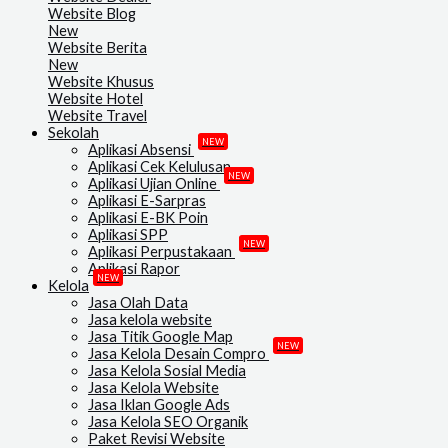
Website Blog
New
Website Berita
New
Website Khusus
Website Hotel
Website Travel
Sekolah
NEW
Aplikasi Absensi
Aplikasi Cek Kelulusan
NEW
Aplikasi Ujian Online
Aplikasi E-Sarpras
Aplikasi E-BK Poin
Aplikasi SPP
NEW
Aplikasi Perpustakaan
Aplikasi Rapor
NEW
Kelola
Jasa Olah Data
Jasa kelola website
Jasa Titik Google Map
NEW
Jasa Kelola Desain Compro
Jasa Kelola Sosial Media
Jasa Kelola Website
Jasa Iklan Google Ads
Jasa Kelola SEO Organik
Paket Revisi Website