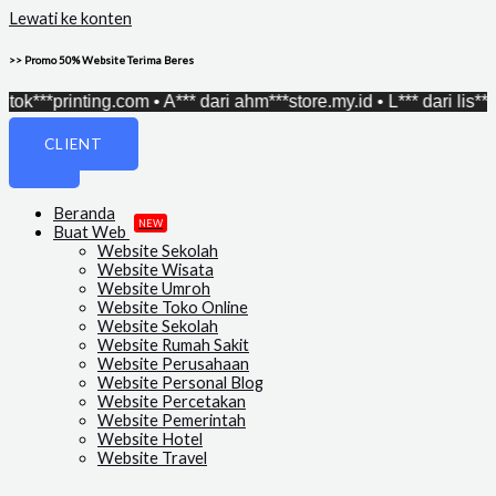
Lewati ke konten
>> Promo 50% Website Terima Beres
ok***printing.com • A*** dari ahm***store.my.id • L*** dari lis***p
CLIENT
Beranda
NEW
Buat Web
Website Sekolah
Website Wisata
Website Umroh
Website Toko Online
Website Sekolah
Website Rumah Sakit
Website Perusahaan
Website Personal Blog
Website Percetakan
Website Pemerintah
Website Hotel
Website Travel