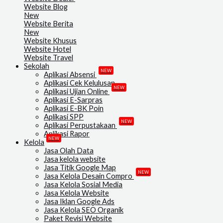
Website Blog
New
Website Berita
New
Website Khusus
Website Hotel
Website Travel
Sekolah
NEW
Aplikasi Absensi
Aplikasi Cek Kelulusan
NEW
Aplikasi Ujian Online
Aplikasi E-Sarpras
Aplikasi E-BK Poin
Aplikasi SPP
NEW
Aplikasi Perpustakaan
Aplikasi Rapor
NEW
Kelola
Jasa Olah Data
Jasa kelola website
Jasa Titik Google Map
NEW
Jasa Kelola Desain Compro
Jasa Kelola Sosial Media
Jasa Kelola Website
Jasa Iklan Google Ads
Jasa Kelola SEO Organik
Paket Revisi Website