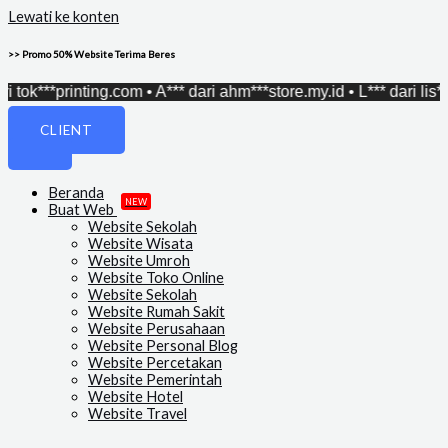
Lewati ke konten
>> Promo 50% Website Terima Beres
tok***printing.com • A*** dari ahm***store.my.id • L*** dari lis**
CLIENT
Beranda
NEW
Buat Web
Website Sekolah
Website Wisata
Website Umroh
Website Toko Online
Website Sekolah
Website Rumah Sakit
Website Perusahaan
Website Personal Blog
Website Percetakan
Website Pemerintah
Website Hotel
Website Travel