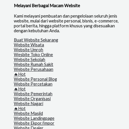
Melayani Berbagai Macam Website
Kami melayani pembuatan dan pengelolaan seluruh jenis
website, mulai dari website personal, bisnis, e-commerce,
portal berita, hingga platform khusus yang disesuaikan
dengan kebutuhan Anda.
Buat Website Sekarang
Website Wisata
Website Umroh
Wesbite Toko Online
Website Sekolah
Website Rumah Sakit
Website Perusahaan
🔥Hot
Website Personal Blog
Website Percetakan
🔥Hot
Website Pemerintah
Website Organisasi
Website Nagari
🔥Hot
Website Masjid
Website Landingpage
Website Ekpor/Impor
Website Dealer