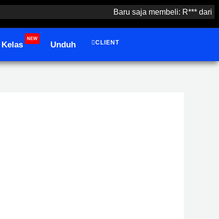
Baru saja membeli: R*** dari ru***eb.i
NEW
CLIENT
Kelas
Unduh