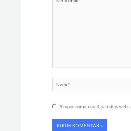
di
sini..
Name*
Simpan nama, email, dan situs web 