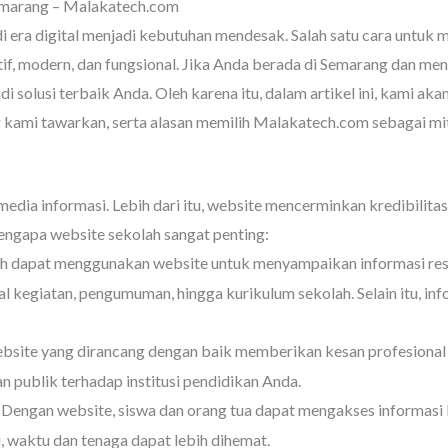
emarang – Malakatech.com
 era digital menjadi kebutuhan mendesak. Salah satu cara untuk 
if, modern, dan fungsional. Jika Anda berada di Semarang dan me
i solusi terbaik Anda. Oleh karena itu, dalam artikel ini, kami a
g kami tawarkan, serta alasan memilih Malakatech.com sebagai mi
dia informasi. Lebih dari itu, website mencerminkan kredibilitas 
engapa website sekolah sangat penting:
h dapat menggunakan website untuk menyampaikan informasi resm
al kegiatan, pengumuman, hingga kurikulum sekolah. Selain itu, in
site yang dirancang dengan baik memberikan kesan profesional da
 publik terhadap institusi pendidikan Anda.
Dengan website, siswa dan orang tua dapat mengakses informasi ka
i, waktu dan tenaga dapat lebih dihemat.