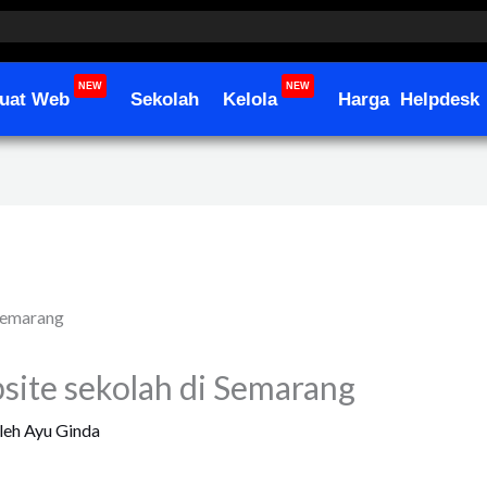
NEW
NEW
uat Web
Sekolah
Kelola
Harga
Helpdesk
site sekolah di Semarang
leh
Ayu Ginda