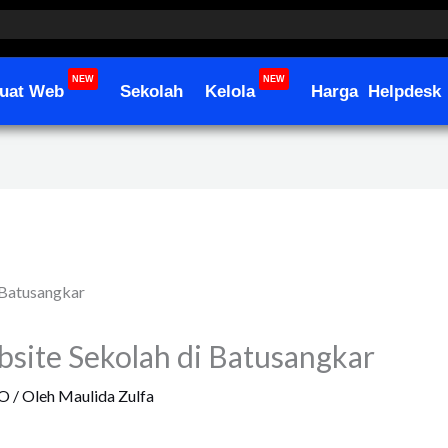
NEW
NEW
uat Web
Sekolah
Kelola
Harga
Helpdesk
site Sekolah di Batusangkar
O
/ Oleh
Maulida Zulfa