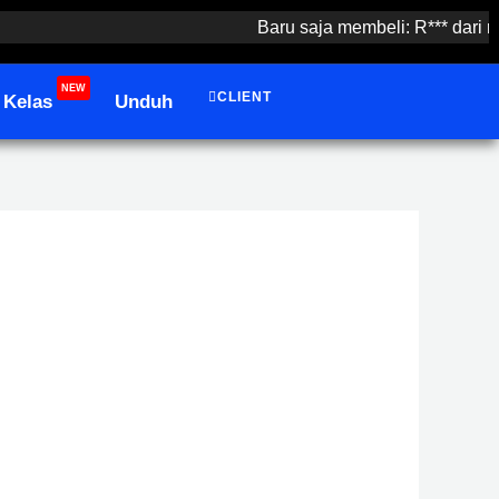
Baru saja membeli: R*** dari ru***eb.
NEW
CLIENT
Kelas
Unduh