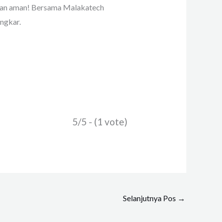
 dan aman! Bersama Malakatech
ngkar.
5/5 - (1 vote)
Selanjutnya Pos
→