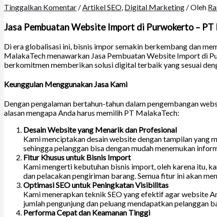
Tinggalkan Komentar
/
Artikel SEO
,
Digital Marketing
/ Oleh
Ra
Jasa Pembuatan Website Import di Purwokerto – PT
Di era globalisasi ini, bisnis impor semakin berkembang dan m
MalakaTech menawarkan Jasa Pembuatan Website Import di Purw
berkomitmen memberikan solusi digital terbaik yang sesuai den
Keunggulan Menggunakan Jasa Kami
Dengan pengalaman bertahun-tahun dalam pengembangan website
alasan mengapa Anda harus memilih PT MalakaTech:
Desain Website yang Menarik dan Profesional
Kami menciptakan desain website dengan tampilan yang me
sehingga pelanggan bisa dengan mudah menemukan inform
Fitur Khusus untuk Bisnis Import
Kami mengerti kebutuhan bisnis import, oleh karena itu, k
dan pelacakan pengiriman barang. Semua fitur ini akan me
Optimasi SEO untuk Peningkatan Visibilitas
Kami menerapkan teknik SEO yang efektif agar website An
jumlah pengunjung dan peluang mendapatkan pelanggan ba
Performa Cepat dan Keamanan Tinggi