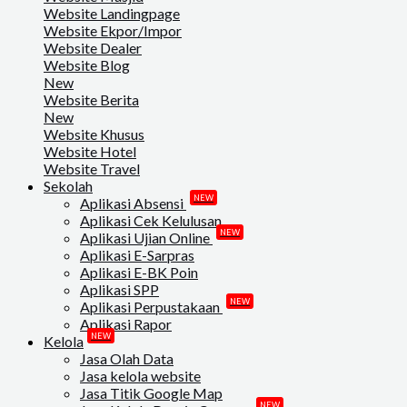
Website Landingpage
Website Ekpor/Impor
Website Dealer
Website Blog
New
Website Berita
New
Website Khusus
Website Hotel
Website Travel
Sekolah
NEW
Aplikasi Absensi
Aplikasi Cek Kelulusan
NEW
Aplikasi Ujian Online
Aplikasi E-Sarpras
Aplikasi E-BK Poin
Aplikasi SPP
NEW
Aplikasi Perpustakaan
Aplikasi Rapor
NEW
Kelola
Jasa Olah Data
Jasa kelola website
Jasa Titik Google Map
NEW