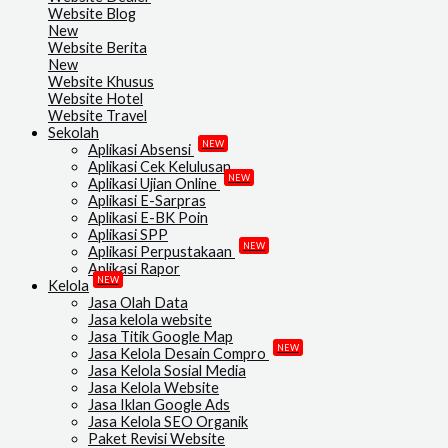
Website Blog
New
Website Berita
New
Website Khusus
Website Hotel
Website Travel
Sekolah
NEW
Aplikasi Absensi
Aplikasi Cek Kelulusan
NEW
Aplikasi Ujian Online
Aplikasi E-Sarpras
Aplikasi E-BK Poin
Aplikasi SPP
NEW
Aplikasi Perpustakaan
Aplikasi Rapor
NEW
Kelola
Jasa Olah Data
Jasa kelola website
Jasa Titik Google Map
NEW
Jasa Kelola Desain Compro
Jasa Kelola Sosial Media
Jasa Kelola Website
Jasa Iklan Google Ads
Jasa Kelola SEO Organik
Paket Revisi Website