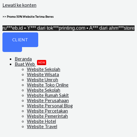
Lewati ke konten
>> Promo 50% Website Terima Beres
**eb.id • Y*** dari tok***printing.com • A*** dari ahm***store.my.
CLIENT
Beranda
NEW
Buat Web
Website Sekolah
Website Wisata
Website Umroh
Website Toko Online
Website Sekolah
Website Rumah Sakit
Website Perusahaan
Website Personal Blog
Website Percetakan
Website Pemerintah
Website Hotel
Website Travel