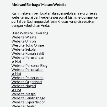
Melayani Berbagai Macam Website
Kami melayani pembuatan dan pengelolaan seluruh jenis
website, mulai dari website personal, bisnis, e-commerce,
portal berita, hingga platform khusus yang disesuaikan
dengan kebutuhan Anda.
Buat Website Sekarang
Website Wisata
Website Umroh
Wesbite Toko Online
Website Sekolah
Website Rumah Sakit
Website Perusahaan
🔥Hot
Website Personal Blog
Website Percetakan
🔥Hot
Website Pemerintah
Website Organisasi
Website Nagari
🔥Hot
Website Masjid
Website Landingpage
Website Ekpor/Impor
Website Dealer