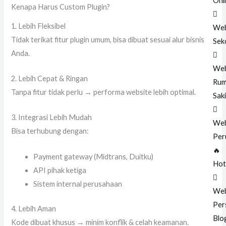
Onl
Kenapa Harus Custom Plugin?
1. Lebih Fleksibel
Web
Tidak terikat fitur plugin umum, bisa dibuat sesuai alur bisnis
Sek
Anda.
Web
2. Lebih Cepat & Ringan
Ru
Tanpa fitur tidak perlu → performa website lebih optimal.
Saki
3. Integrasi Lebih Mudah
Web
Bisa terhubung dengan:
Per
🔥
Payment gateway (Midtrans, Duitku)
Hot
API pihak ketiga
Sistem internal perusahaan
Web
Per
4. Lebih Aman
Blo
Kode dibuat khusus → minim konflik & celah keamanan.