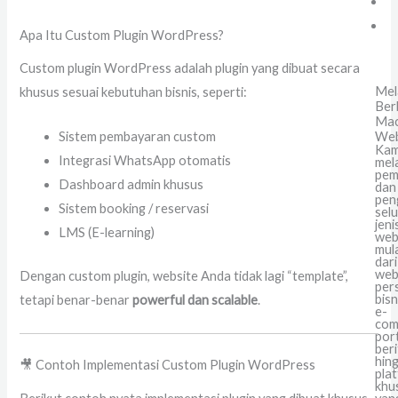
Apa Itu Custom Plugin WordPress?
Custom plugin WordPress adalah plugin yang dibuat secara
Mel
khusus sesuai kebutuhan bisnis, seperti:
Ber
Ma
Web
Sistem pembayaran custom
Kam
Integrasi WhatsApp otomatis
mel
pem
Dashboard admin khusus
dan
pen
Sistem booking / reservasi
sel
jeni
LMS (E-learning)
web
mul
dari
web
Dengan custom plugin, website Anda tidak lagi “template”,
per
bisn
tetapi benar-benar
powerful dan scalable
.
e-
com
por
beri
hin
🎥 Contoh Implementasi Custom Plugin WordPress
pla
khu