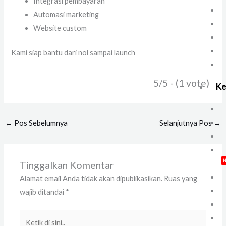
Integrasi pembayaran
Automasi marketing
Website custom
Kami siap bantu dari nol sampai launch
5/5 - (1 vote)
Ke
←
Pos Sebelumnya
Selanjutnya Pos
→
Tinggalkan Komentar
Alamat email Anda tidak akan dipublikasikan.
Ruas yang
wajib ditandai
*
Ketik