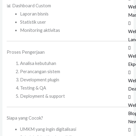
📊 Dashboard Custom
Web
Laporan bisnis
Mas
Statistik user
Monitoring aktivitas
Web
Lan
Proses Pengerjaan
Web
Analisa kebutuhan
Ekp
Perancangan sistem
Development plugin
Web
Testing & QA
Dea
Deployment & support
Web
Blo
Siapa yang Cocok?
Ne
UMKM yang ingin digitalisasi