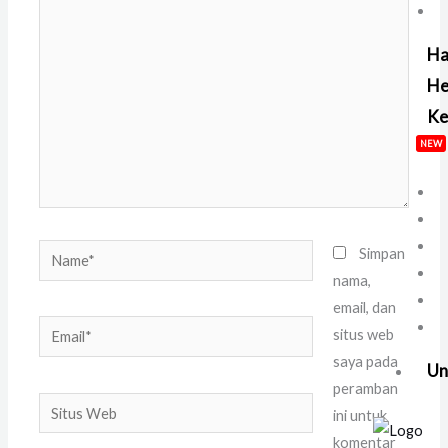
di
sini..
Ha
He
Ke
NEW
Name*
Simpan
nama,
email, dan
Email*
situs web
saya pada
Un
peramban
Situs
ini untuk
Web
komentar