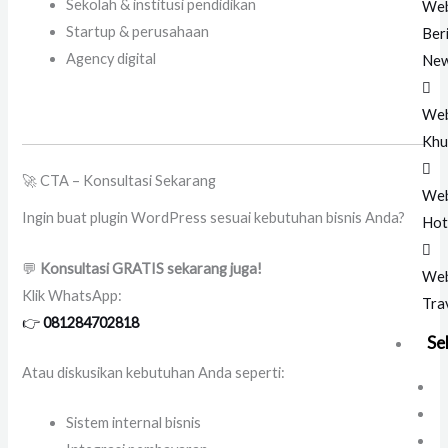
Sekolah & institusi pendidikan
Web
Startup & perusahaan
Ber
Agency digital
Ne
Web
Khu
🚀 CTA – Konsultasi Sekarang
Web
Ingin buat plugin WordPress sesuai kebutuhan bisnis Anda?
Hot
💬
Konsultasi GRATIS sekarang juga!
Web
Klik WhatsApp:
Tra
👉
081284702818
Se
Atau diskusikan kebutuhan Anda seperti:
Sistem internal bisnis