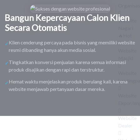
Bisnis Terlihat Profesional
Organisas
Bangun Kepercayaan Calon Klien
Website
Secara Otomatis
Nagari
🔥Hot
Klien cenderung percaya pada bisnis yang memiliki website
✓
resmi dibanding hanya akun media sosial.
Website
Masjid
Tingkatkan konversi penjualan karena semua informasi
✓
produk disajikan dengan rapi dan terstruktur.
Website
Landingp
Hemat waktu menjelaskan produk berulang kali, karena
✓
website menjawab pertanyaan dasar mereka.
Website
Ekpor/Im
Website
Dealer