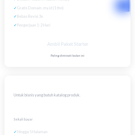
X
✓
Gratis Domain .my.id (1 thn)
✓
Bebas Revisi 3x
✓
Pengerjaan 1-2 Hari
Ambil Paket Starter
Paling diminati bulan ini
UMKM
Untuk bisnis yang butuh katalog produk.
Rp 1.500.000
Sekali bayar
✓
Hingga 5 Halaman