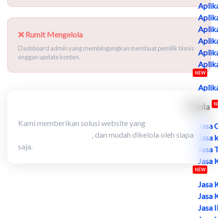
Aplik
Aplik
Aplik
❌ Rumit Mengelola
Aplik
Dashboard admin yang membingungkan membuat pemilik bisnis
Aplik
enggan update konten.
Aplik
NEW
Aplik
N
Kelola
Malakatech hadir mengubah semua itu.
Kami memberikan solusi website yang
terjangkau,
Jasa 
cepat, didesain khusus
, dan mudah dikelola oleh siapa
Jasa 
saja.
Jasa 
Jasa 
NEW
Jasa 
Jasa 
Jasa 