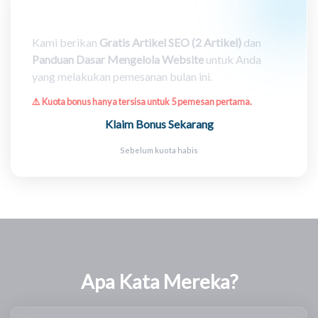
🎁 Bonus Spesial (Terbatas)
Kami berikan
Gratis Artikel SEO (2 Artikel)
dan
Panduan Dasar Mengelola Website
untuk Anda
yang melakukan pemesanan bulan ini.
⚠️ Kuota bonus hanya tersisa untuk 5 pemesan pertama.
Klaim Bonus Sekarang
Sebelum kuota habis
Apa Kata Mereka?