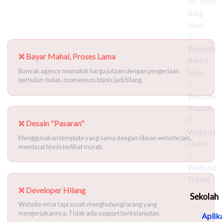
Website
Kenapa Banyak Bisnis "Gagal" Go
Blog
Digital?
New
Website
❌ Bayar Mahal, Proses Lama
Berita
Banyak agency mematok harga jutaan dengan pengerjaan
New
berbulan-bulan. momentum bisnis jadi hilang.
Website
Khusus
❌ Desain "Pasaran"
Website
Menggunakan template yang sama dengan ribuan website lain,
Hotel
membuat bisnis terlihat murah.
Website
Travel
❌ Developer Hilang
Sekolah
Website error tapi susah menghubungi orang yang
mengerjakannya. Tidak ada support berkelanjutan.
Aplik