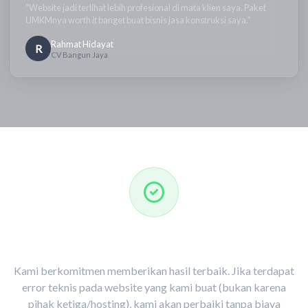
"Website jadi terlihat lebih profesional di mata klien saya. Paket
UMKMnya worth it banget buat bisnis jasa konstruksi saya."
Rahmat Hidayat
R
CV Bangun Jaya
Jaminan Kualitas Malakatech
Kami berkomitmen memberikan hasil terbaik. Jika terdapat
error teknis pada website yang kami buat (bukan karena
pihak ketiga/hosting), kami akan perbaiki tanpa biaya