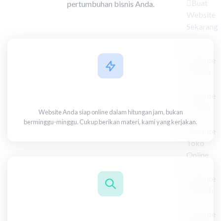
Buat
pertumbuhan bisnis Anda.
Website
Sekarang
Website
Wisata
Pengerjaan Super Kilat
Website
Umroh
Website Anda siap online dalam hitungan jam, bukan
berminggu-minggu. Cukup berikan materi, kami yang kerjakan.
Wesbite
Toko
Online
Website
Sekolah
SEO Friendly Structure
Website