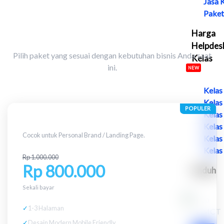
Jasa 
Paket
Investasi yang Masuk Akal
Harga
Helpdes
Pilih paket yang sesuai dengan kebutuhan bisnis Anda saat
Kelas
ini.
NEW
Kelas
Kelas
POPULER
Kelas
Starter
Kelas
Cocok untuk Personal Brand / Landing Page.
Kelas
Kelas
Rp 1.000.000
Rp 800.000
Unduh
Sekali bayar
✓
1-3 Halaman
✓
Desain Modern Mobile Friendly