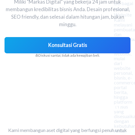
Miliki "Markas Digital" yang bekerja 24 jam untuk
Berbagai
Macam
membangun kredibilitas bisnis Anda. Desain profesional,
Website
SEO friendly, dan selesai dalam hitungan jam, bukan
Kami
minggu.
melayani
pembuata
dan
pengelola
seluruh
Konsultasi Gratis
jenis
website,
Diskusi santai, tidak ada kewajiban beli.
mulai
dari
website
personal,
bisnis, e-
commerce
portal
berita,
hingga
platform
Lebih Dari Sekadar "Tampilan
khusus
yang
Keren"
disesuaik
dengan
kebutuha
Kami membangun aset digital yang berfungsi penuh untuk
Anda.