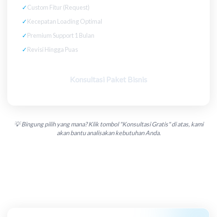
✓
Custom Fitur (Request)
✓
Kecepatan Loading Optimal
✓
Premium Support 1 Bulan
✓
Revisi Hingga Puas
Konsultasi Paket Bisnis
💡 Bingung pilih yang mana? Klik tombol "Konsultasi Gratis" di atas, kami
akan bantu analisakan kebutuhan Anda.