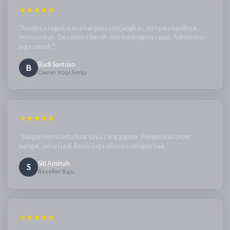
★★★★★
"Awalnya ragu karena harganya terjangkau, ternyata hasilnya
memuaskan. Desainnya bersih dan loadingnya cepat. Adminnya
juga ramah."
Budi Santoso
B
Owner Kopi Senja
★★★★★
"Sangat membantu buat saya yang gaptek. Pengerjaan cepet
banget, sehari jadi. Revisi juga dilayani dengan baik."
Siti Aminah
S
Reseller Baju
★★★★★