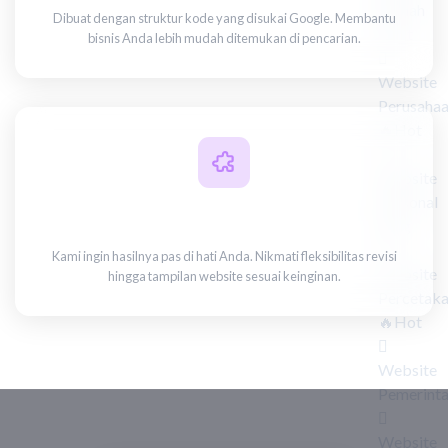
Rumah
Dibuat dengan struktur kode yang disukai Google. Membantu
Sakit
bisnis Anda lebih mudah ditemukan di pencarian.
Website
Perusaha
🔥Hot
Website
Personal
Bebas Revisi
Blog
Kami ingin hasilnya pas di hati Anda. Nikmati fleksibilitas revisi
Website
hingga tampilan website sesuai keinginan.
Percetak
🔥Hot
Website
Pemerint
Website