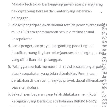
MalakaTech tidak bertanggung jawab atas pelanggaran
hak cipta yang berasal dari materi yang diberikan
pelanggan.
Me
Proses pengerjaan akan dimulai setelah pembayaran uang
Be
muka (DP) atau pembayaran penuh diterima sesuai
Ma
We
kesepakatan.
Ka
me
Lama pengerjaan proyek bergantung pada tingkat
pe
kesulitan, ruang lingkup pekerjaan, serta kelengkapan data
da
pe
yang diberikan oleh pelanggan.
sel
jen
Pelanggan berhak memperoleh revisi sesuai dengan paket
web
mu
atau kesepakatan yang telah ditentukan. Permintaan
dar
we
perubahan di luar ruang lingkup proyek dapat dikenakan
per
biaya tambahan.
bis
e-
Seluruh pembayaran yang telah dilakukan mengikuti
co
por
kebijakan yang berlaku pada halaman
Refund Policy
.
ber
hi