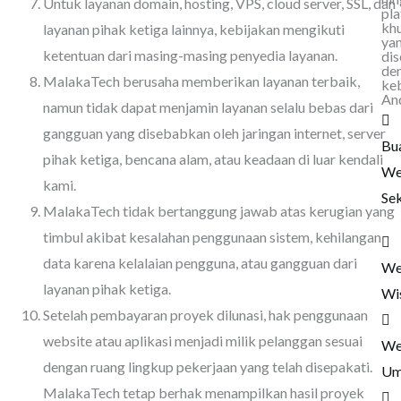
Untuk layanan domain, hosting, VPS, cloud server, SSL, dan
pl
kh
layanan pihak ketiga lainnya, kebijakan mengikuti
ya
ketentuan dari masing-masing penyedia layanan.
dis
de
MalakaTech berusaha memberikan layanan terbaik,
ke
An
namun tidak dapat menjamin layanan selalu bebas dari
gangguan yang disebabkan oleh jaringan internet, server
Bu
pihak ketiga, bencana alam, atau keadaan di luar kendali
We
kami.
Se
MalakaTech tidak bertanggung jawab atas kerugian yang
timbul akibat kesalahan penggunaan sistem, kehilangan
data karena kelalaian pengguna, atau gangguan dari
We
layanan pihak ketiga.
Wi
Setelah pembayaran proyek dilunasi, hak penggunaan
website atau aplikasi menjadi milik pelanggan sesuai
We
dengan ruang lingkup pekerjaan yang telah disepakati.
Um
MalakaTech tetap berhak menampilkan hasil proyek