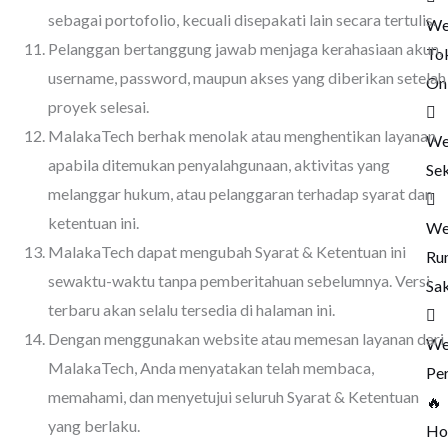
sebagai portofolio, kecuali disepakati lain secara tertulis.
We
Pelanggan bertanggung jawab menjaga kerahasiaan akun,
To
username, password, maupun akses yang diberikan setelah
On
proyek selesai.
MalakaTech berhak menolak atau menghentikan layanan
We
apabila ditemukan penyalahgunaan, aktivitas yang
Se
melanggar hukum, atau pelanggaran terhadap syarat dan
ketentuan ini.
We
MalakaTech dapat mengubah Syarat & Ketentuan ini
Ru
sewaktu-waktu tanpa pemberitahuan sebelumnya. Versi
Sak
terbaru akan selalu tersedia di halaman ini.
Dengan menggunakan website atau memesan layanan dari
We
MalakaTech, Anda menyatakan telah membaca,
Pe
memahami, dan menyetujui seluruh Syarat & Ketentuan
🔥
yang berlaku.
Ho