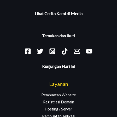
De
Lihat Cerita Kami di Media
We
Bl
Ne
Temukan dan Ikuti
We
Ber
Ne
Kunjungan Hari Ini
We
Layanan
Kh
Pembuatan Website
We
Registrasi Domain
Hosting / Server
Ho
Pembuatan Aplikasi