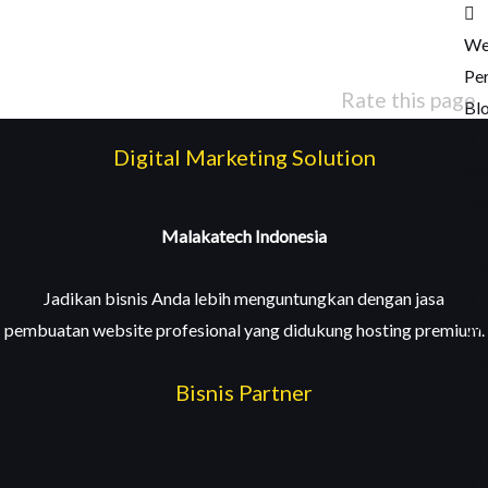
We
Pe
Rate this page
Bl
Digital Marketing Solution
We
Pe
🔥
Malakatech Indonesia
Ho
Jadikan bisnis Anda lebih menguntungkan dengan jasa
We
pembuatan website profesional yang didukung hosting premium.
Pe
Bisnis Partner
We
Or