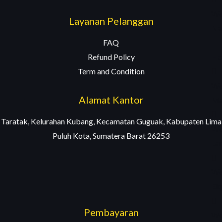
We
Layanan Pelanggan
Na
🔥
FAQ
Ho
Refund Policy
Term and Condition
We
Alamat Kantor
Ma
Taratak, Kelurahan Kubang, Kecamatan Guguak, Kabupaten Lima
We
Puluh Kota, Sumatera Barat 26253
La
We
Ek
Pembayaran
We