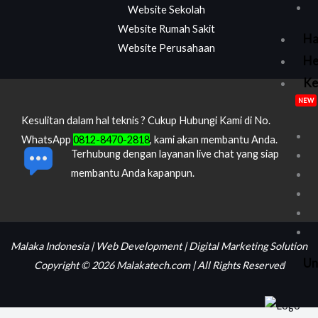
Website Sekolah
Website Rumah Sakit
Ha
Website Perusahaan
He
Ke
NEW
Kesulitan dalam hal teknis ? Cukup Hubungi Kami di No.
WhatsApp
0812-8470-2818
, kami akan membantu Anda.
Terhubung dengan layanan live chat yang siap
membantu Anda kapanpun.
Malaka Indonesia | Web Development | Digital Marketing Solution
Un
Copyright © 2026 Malakatech.com | All Rights Reserved