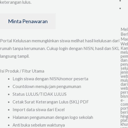
keterangan lulus.
Kelulusan
Online
Minta Penawaran
Mel
Ber
Ma
Portal Kelulusan memungkinkan siswa melihat hasil kelulusan dari
Web
Kam
rumah tanpa kerumunan. Cukup login dengan NISN, hasil dan SKL
mel
pem
langsung tampil.
dan
pen
sel
Isi Produk / Fitur Utama
jeni
web
Login siswa dengan NISN/nomor peserta
mul
dari
Countdown menuju jam pengumuman
web
per
Status LULUS/TIDAK LULUS
bisn
e-
Cetak Surat Keterangan Lulus (SKL) PDF
com
por
Import data siswa dari Excel
beri
hin
Halaman pengumuman dengan logo sekolah
pla
khu
Anti buka sebelum waktunya