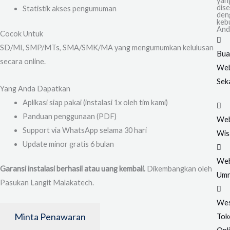
yan
dis
Statistik akses pengumuman
den
keb
And
Cocok Untuk
SD/MI, SMP/MTs, SMA/SMK/MA yang mengumumkan kelulusan
Bua
secara online.
Web
Sek
Yang Anda Dapatkan
Aplikasi siap pakai (instalasi 1x oleh tim kami)
Panduan penggunaan (PDF)
Web
Support via WhatsApp selama 30 hari
Wis
Update minor gratis 6 bulan
Web
Garansi instalasi berhasil atau uang kembali.
Dikembangkan oleh
Um
Pasukan Langit Malakatech.
Wes
Minta Penawaran
Tok