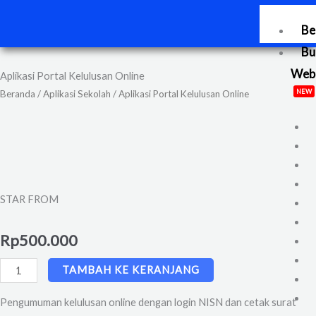
Lewati
ke
Be
konten
Bu
Web
Aplikasi Portal Kelulusan Online
NEW
Beranda
/
Aplikasi Sekolah
/ Aplikasi Portal Kelulusan Online
STAR FROM
Rp
500.000
Kuantitas
TAMBAH KE KERANJANG
Aplikasi
Pengumuman kelulusan online dengan login NISN dan cetak surat
Portal