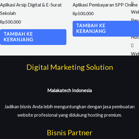
Aplikasi Arsip Digital & E-Surat
Aplikasi Pembayaran SPP Online
Web
Sekolah
Rp
500.000
Per
Rp
500.000
TAMBAH KE
🔥
KERANJANG
TAMBAH KE
Hot
KERANJANG
Web
Pem
Digital Marketing Solution
Web
Org
Malakatech Indonesia
Web
Jadikan bisnis Anda lebih menguntungkan dengan jasa pembuatan
Nag
website profesional yang didukung hosting premium.
🔥
Hot
Bisnis Partner