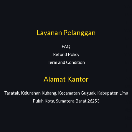
Web
Mas
Web
Layanan Pelanggan
Lan
FAQ
Web
Refund Policy
Ekp
Term and Condition
Alamat Kantor
Web
Dea
Taratak, Kelurahan Kubang, Kecamatan Guguak, Kabupaten Lima
Puluh Kota, Sumatera Barat 26253
Web
Blo
Ne