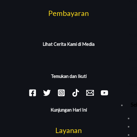
Web
Ber
Pembayaran
Ne
Web
Khu
Lihat Cerita Kami di Media
Web
Hot
Temukan dan Ikuti
Web
Tra
Se
Kunjungan Hari Ini
Layanan