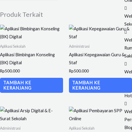
Onl
Produk Terkait
Web
Sek
Web
Aplikasi Sekolah
Administrasi
Ru
Aplikasi Bimbingan Konseling
Aplikasi Kepegawaian Guru &
Saki
(BK) Digital
Staf
Rp
500.000
Rp
500.000
Web
Per
TAMBAH KE
TAMBAH KE
🔥
KERANJANG
KERANJANG
Hot
Web
Per
Blo
Administrasi
Aplikasi Sekolah