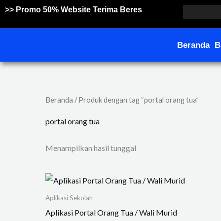
Lewati
>> Promo 50% Website Terima Beres
ke
konten
Beranda
B
Beranda
/ Produk dengan tag “portal orang tua”
portal orang tua
Menampilkan hasil tunggal
Aplikasi Sekolah
Aplikasi Portal Orang Tua / Wali Murid