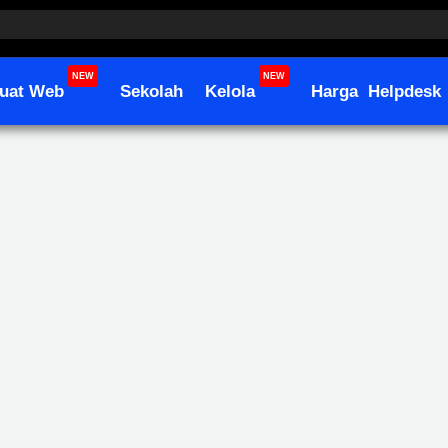
NEW
NEW
uat Web
Sekolah
Kelola
Harga
Helpdesk