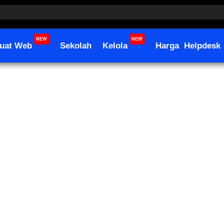
NEW
NEW
uat Web
Sekolah
Kelola
Harga
Helpdesk