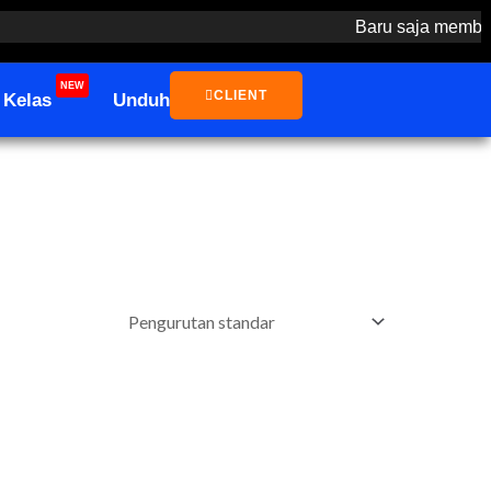
Baru saja membeli: R*
NEW
CLIENT
Kelas
Unduh