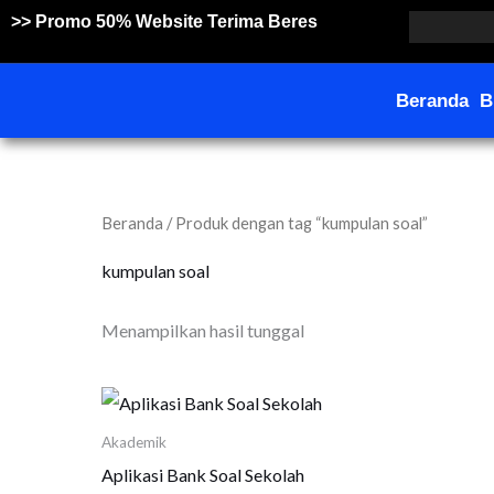
Lewati
>> Promo 50% Website Terima Beres
ke
konten
Beranda
B
Beranda
/ Produk dengan tag “kumpulan soal”
kumpulan soal
Menampilkan hasil tunggal
Akademik
Aplikasi Bank Soal Sekolah