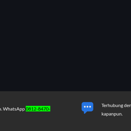
Terhubung den
No. WhatsApp
0812-8470-
kapanpun.