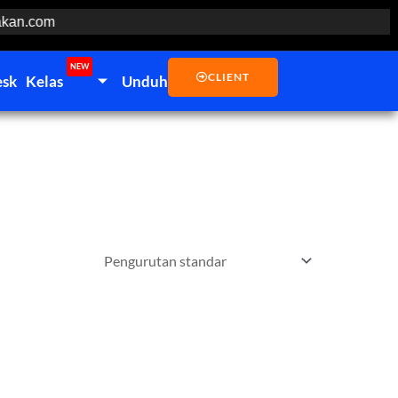
an.com
NEW
CLIENT
esk
Kelas
Unduh