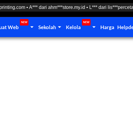
inting.com • A*** dari ahm***store.my.id • L*** dari lis***percetak
NEW
NEW
uat Web
Sekolah
Kelola
Harga
Helpd