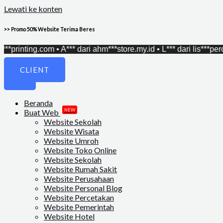
Lewati ke konten
>> Promo 50% Website Terima Beres
nting.com • A*** dari ahm***store.my.id • L*** dari lis***percetak
CLIENT
Beranda
NEW
Buat Web
Website Sekolah
Website Wisata
Website Umroh
Website Toko Online
Website Sekolah
Website Rumah Sakit
Website Perusahaan
Website Personal Blog
Website Percetakan
Website Pemerintah
Website Hotel