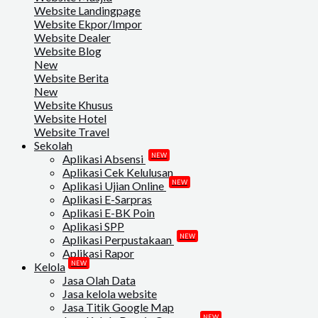
Website Landingpage
Website Ekpor/Impor
Website Dealer
Website Blog
New
Website Berita
New
Website Khusus
Website Hotel
Website Travel
Sekolah
NEW
Aplikasi Absensi
Aplikasi Cek Kelulusan
NEW
Aplikasi Ujian Online
Aplikasi E-Sarpras
Aplikasi E-BK Poin
Aplikasi SPP
NEW
Aplikasi Perpustakaan
Aplikasi Rapor
NEW
Kelola
Jasa Olah Data
Jasa kelola website
Jasa Titik Google Map
NEW