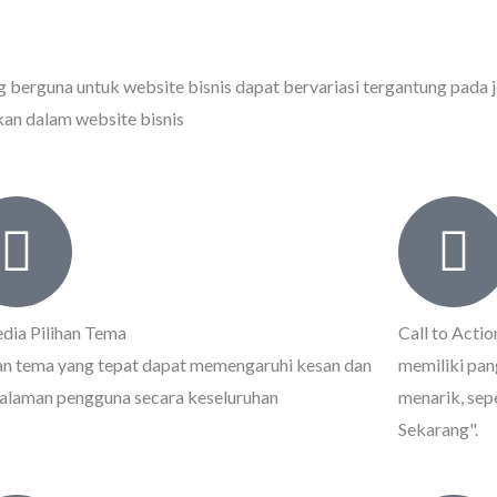
ang berguna untuk website bisnis dapat bervariasi tergantung pada j
kan dalam website bisnis
edia Pilihan Tema
Call to Actio
han tema yang tepat dapat memengaruhi kesan dan
memiliki pan
alaman pengguna secara keseluruhan
menarik, sep
Sekarang".