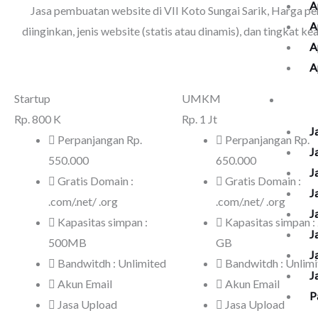
A
Jasa pembuatan website di VII Koto Sungai Sarik
, Harga pe
A
diinginkan, jenis website (statis atau dinamis), dan tingkat
A
A
Kelol
Startup
UMKM
Rp.
800 K
Rp.
1 Jt
J
Perpanjangan Rp.
Perpanjangan Rp.
J
550.000
650.000
J
Gratis Domain :
Gratis Domain :
J
.com/.net/ .org
.com/.net/ .org
J
Kapasitas simpan :
Kapasitas simpan :
J
500MB
GB
J
Bandwitdh : Unlimited
Bandwitdh : Unlim
J
Akun Email
Akun Email
P
Jasa Upload
Jasa Upload