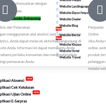
usus yang disesuaikan dengan
Website Landingpage
butuhan Anda.
Website Ekpor/Impor
Buat Website Sekarang
Website Dealer
Website Blog
lisis dan Pelacakan
Penjualan
New
gan menggunakan alat analisis web seperti Google
Online
Website Berita
New
ytics, Anda dapat melacak aktivitas pengunjung di
Jika Anda 
Website Khusus
site Anda. Informasi ini dapat membantu Anda
online, we
Website Hotel
ahami perilaku konsumen dan mengoptimalkan
produk ter
Website Travel
ategi pemasaran Anda.
pelanggan 
melalui we
lah
plikasi Absensi
NEW
plikasi Cek Kelulusan
plikasi Ujian Online
NEW
plikasi E-Sarpras