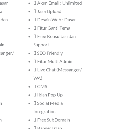
asar
Akun Email : Unlimited
ma
Jasa Upload
 dan
Desain Web : Dasar
Fitur Ganti Tema
Free Konsultasi dan
min
Support
sanger/
SEO Friendly
Fitur Multi Admin
Live Chat (Messanger/
WA)
CMS
Iklan Pop Up
n
Social Media
Integration
n
Free SubDomain
Banner Iklan