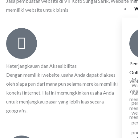
Jasa pembuatan website di VII Koto Sungai Sarik
, Website mem
W
memiliki website untuk bisnis:
Pem
Keterjangkauan dan Aksesibilitas
Onl
Dengan memiliki website, usaha Anda dapat diakses
Me
Web
oleh siapa pun dari mana pun selama mereka memiliki
We
yan
koneksi internet. Hal ini memungkinkan usaha Anda
Ka
mem
untuk menjangkau pasar yang lebih luas secara
pen
men
geografis.
we
men
pe
por