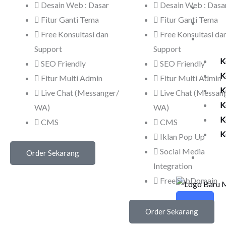
Desain Web : Dasar
Desain Web : Dasa
Harg
Fitur Ganti Tema
Fitur Ganti Tema
Help
Free Konsultasi dan
Free Konsultasi da
Kela
Support
Support
K
SEO Friendly
SEO Friendly
K
Fitur Multi Admin
Fitur Multi Admin
K
Live Chat (Messanger/
Live Chat (Messan
K
WA)
WA)
K
CMS
CMS
K
Iklan Pop Up
Social Media
Order Sekarang
Undu
Integration
Free SubDomain
X
Order Sekarang