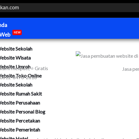
nda
 Web
NEW
ebsite Sekolah
ebsite Wisata
ebsite Umroh
 kami meliputi, ⭐ Gratis
Jasa pe
ebsite Toko Online
📞 0812-8470-2818
ebsite Sekolah
ebsite Rumah Sakit
ebsite Perusahaan
ebsite Personal Blog
ebsite Percetakan
ebsite Pemerintah
ebsite Hotel