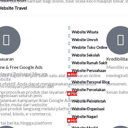
iliki banyak manfaat bagi bisnis, baik skala kecil maupun besar.
ebsite Travel
Website Wisata
Website Umroh
Wesbite Toko Online
Website Sekolah
asaran
Kredibilit
Website Rumah Sakit
ine & Free Google Ads
Memiliki w
Website Perusahaan
layani Berbagai Macam
🔥Hot
site dapat menjadi salah satu alat pemasaran online
meningkatk
bsite
Website Personal Blog
g efektif. Anda dapat menggunakan website untuk
konsumen.
mi melayani pembuatan dan
Website Percetakan
promosikan produk dan layanan Anda,
kesan bahw
🔥Hot
gelolaan seluruh jenis
jalankan kampanye iklan Google Ads, atau bahkan
Website Pemerintah
bsite, mulai dari website
jual produk langsung melalui platform e-commerce.
Website Organisasi
rsonal, bisnis, e-commerce,
Website Nagari
🔥Hot
tal berita, hingga platform
Website Masjid