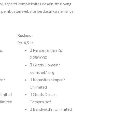
, seperti kompleksitas desain, fitur yang
rga pembuatan website berdasarkan jenisnya:
Business
Rp.
4,5 Jt
p.
Perpanjangan Rp.
2.250.000
Gratis Domain :
.com/.net/ .org
n :
Kapasitas simpan :
Unlimited
limited
Gratis Desain
limited
Compro.pdf
Bandwitdh : Unlimited