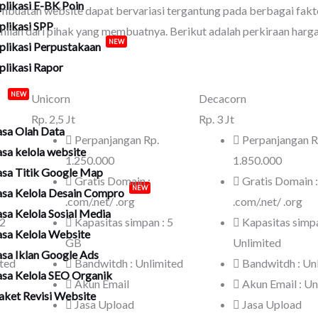
plikasi E-BK Poin
mbuatan website dapat bervariasi tergantung pada berbagai faktor
plikasi SPP
 keahlian dari pihak yang membuatnya. Berikut adalah perkiraan ha
plikasi Perpustakaan
NEW
plikasi Rapor
a
Unicorn
Decacorn
NEW
Rp.
2,5 Jt
Rp.
3 Jt
asa Olah Data
Perpanjangan Rp.
Perpanjangan R
asa kelola website
1.250.000
1.850.000
asa Titik Google Map
Gratis Domain :
Gratis Domain :
asa Kelola Desain Compro
NEW
.com/.net/ .org
.com/.net/ .org
asa Kelola Sosial Media
 2
Kapasitas simpan : 5
Kapasitas simpa
asa Kelola Website
GB
Unlimited
asa Iklan Google Ads
ited
Bandwitdh : Unlimited
Bandwitdh : Un
asa Kelola SEO Organik
Akun Email
Akun Email : Un
aket Revisi Website
Jasa Upload
Jasa Upload