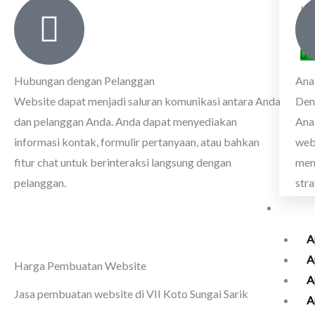
kh
ke
Hubungan dengan Pelanggan
Ana
Website dapat menjadi saluran komunikasi antara Anda
Den
dan pelanggan Anda. Anda dapat menyediakan
Anal
informasi kontak, formulir pertanyaan, atau bahkan
web
fitur chat untuk berinteraksi langsung dengan
mem
pelanggan.
str
Seko
A
A
Harga Pembuatan Website
A
Jasa pembuatan website di VII Koto Sungai Sarik
A