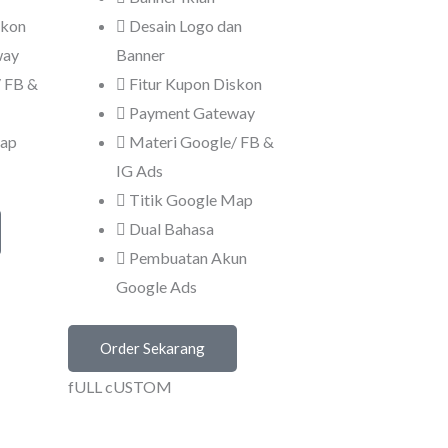
skon
Desain Logo dan
way
Banner
 FB &
Fitur Kupon Diskon
Payment Gateway
Map
Materi Google/ FB &
IG Ads
Titik Google Map
Dual Bahasa
Pembuatan Akun
Google Ads
Order Sekarang
fULL cUSTOM