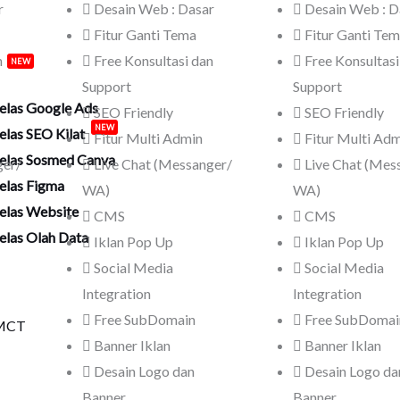
r
Desain Web : Dasar
Desain Web : D
a
Fitur Ganti Tema
Fitur Ganti Te
desk
n
Free Konsultasi dan
Free Konsultasi
s
NEW
Support
Support
elas Google Ads
SEO Friendly
SEO Friendly
elas SEO Kilat
NEW
Fitur Multi Admin
Fitur Multi Ad
elas Sosmed Canva
ger/
Live Chat (Messanger/
Live Chat (Mes
elas Figma
WA)
WA)
elas Website
CMS
CMS
elas Olah Data
Iklan Pop Up
Iklan Pop Up
Social Media
Social Media
h
Integration
Integration
Free SubDomain
Free SubDomai
Banner Iklan
Banner Iklan
Desain Logo dan
Desain Logo da
Banner
Banner