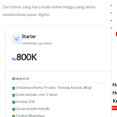
Dari bisnis yang baru mulai online hingga yang serius
mendominasi pasar digital.
Starter
UMKM baru go online
800K
Rp
WEBSITE
H
5 Halaman (Home, Produk, Tentang, Kontak, Blog)
H
Gratis domain .com 1 tahun
Ke
Hosting 2GB
NEW
Desain mobile-friendly
Tombol WhatsApp