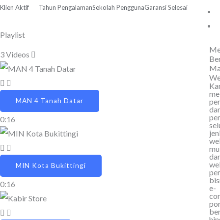
Klien Aktif
Tahun Pengalaman
Sekolah Pengguna
Garansi Selesai
Playlist
Me
3 Videos
Be
Ma
We
Ka
me
pe
MAN 4 Tanah Datar
da
pe
0:16
sel
jen
web
mu
dar
we
MIN Kota Bukittingi
per
bis
0:16
e-
co
por
ber
hi