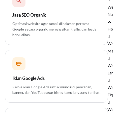
We
Na
Jasa SEO Organik
🔥
Optimasi website agar tampil di halaman pertama
Ho
Google secara organik, menghasilkan traffic dan leads
berkualitas.
We
Ma
We
La
Iklan Google Ads
Kelola iklan Google Ads untuk muncul di pencarian,
We
banner, dan YouTube agar bisnis kamu langsung terlihat.
Ek
We