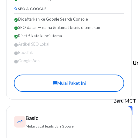
SEO & GOOGLE
Didaftarkan ke Google Search Console
SEO dasar — nama & alamat bisnis ditemukan
Riset 5 kata kunci utama
Artikel SEO Lokal
Backlink
Google Ads
U
Mulai Paket Ini
X
Basic
Mulai dapat leads dari Google