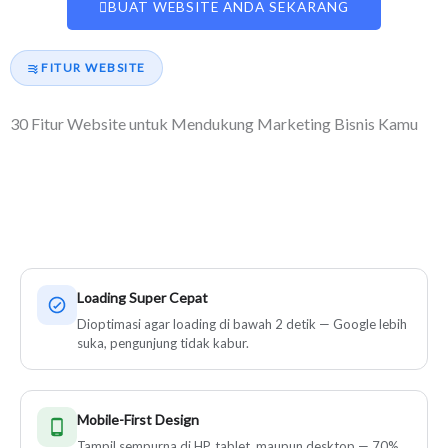
BUAT WEBSITE ANDA SEKARANG
FITUR WEBSITE
30 Fitur Website untuk Mendukung Marketing Bisnis Kamu
Setiap website yang kami bangun dilengkapi fitur marketing
yang siap bekerja menghasilkan leads.
Loading Super Cepat
Dioptimasi agar loading di bawah 2 detik — Google lebih
suka, pengunjung tidak kabur.
Mobile-First Design
Tampil sempurna di HP, tablet, maupun desktop — 70%