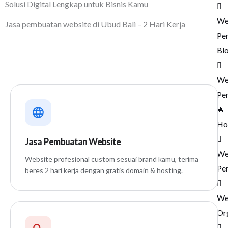
Solusi Digital Lengkap untuk Bisnis Kamu
We
Jasa pembuatan website di Ubud Bali – 2 Hari Kerja
Pe
Dari pembuatan website hingga digital marketing, semua
Bl
tersedia di satu tempat.
We
Pe
🔥
Ho
Jasa Pembuatan Website
We
Website profesional custom sesuai brand kamu, terima
Pe
beres 2 hari kerja dengan gratis domain & hosting.
We
Or