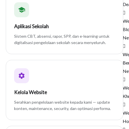
De
We
Aplikasi Sekolah
Bl
Sistem CBT, absensi, rapor, SPP, dan e-learning untuk
Ne
digitalisasi pengelolaan sekolah secara menyeluruh.
We
Ber
Ne
We
Kelola Website
Kh
Serahkan pengelolaan website kepada kami — update
konten, maintenance, security, dan optimasi performa.
We
Ho