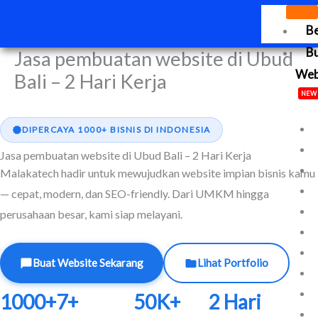
Lewati
B
ke
konten
B
Jasa pembuatan website di Ubud
We
Bali – 2 Hari Kerja
NEW
DIPERCAYA 1000+ BISNIS DI INDONESIA
Jasa pembuatan website di Ubud Bali – 2 Hari Kerja
Malakatech hadir untuk mewujudkan website impian bisnis kamu
— cepat, modern, dan SEO-friendly. Dari UMKM hingga
perusahaan besar, kami siap melayani.
Buat Website Sekarang
Lihat Portfolio
1000+
7+
50K+
2 Hari