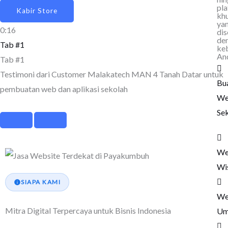
pl
Kabir Store
kh
ya
0:16
dis
de
Tab #1
ke
An
Tab #1
Testimoni dari Customer Malakatech MAN 4 Tanah Datar untuk
Bu
pembuatan web dan aplikasi sekolah
We
Se
We
Wi
SIAPA KAMI
We
Mitra Digital Terpercaya untuk Bisnis Indonesia
Um