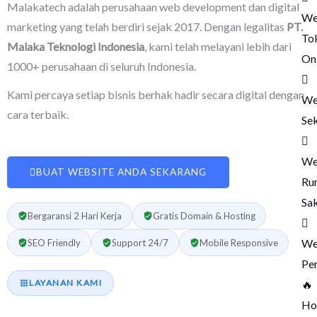
Malakatech adalah perusahaan web development dan digital
We
marketing yang telah berdiri sejak 2017. Dengan legalitas
PT.
To
Malaka Teknologi Indonesia
, kami telah melayani lebih dari
On
1000+ perusahaan di seluruh Indonesia.
Kami percaya setiap bisnis berhak hadir secara digital dengan
We
cara terbaik.
Se
We
BUAT WEBSITE ANDA SEKARANG
Ru
Sak
Bergaransi 2 Hari Kerja
Gratis Domain & Hosting
We
SEO Friendly
Support 24/7
Mobile Responsive
Pe
🔥
LAYANAN KAMI
Ho