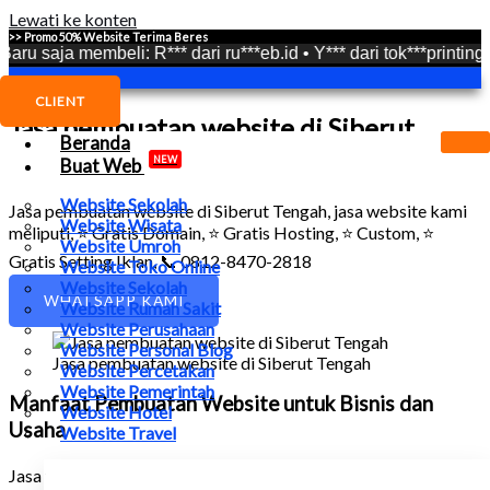
Lewati ke konten
>> Promo 50% Website Terima Beres
 membeli: R*** dari ru***eb.id • Y*** dari tok***printing.com • A*
CLIENT
Jasa pembuatan website di Siberut
Beranda
Tengah
NEW
Buat Web
Website Sekolah
Jasa pembuatan website di Siberut Tengah
, jasa website kami
Website Wisata
meliputi, ⭐ Gratis Domain, ⭐ Gratis Hosting, ⭐ Custom, ⭐
Website Umroh
Gratis Setting Iklan, 📞 0812-8470-2818
Website Toko Online
Website Sekolah
WHATSAPP KAMI
Website Rumah Sakit
Website Perusahaan
Website Personal Blog
Jasa pembuatan website di Siberut Tengah
Website Percetakan
Website Pemerintah
Manfaat Pembuatan Website untuk Bisnis dan
Website Hotel
Usaha
Website Travel
Jasa pembuatan website di Siberut Tengah
, Website memiliki