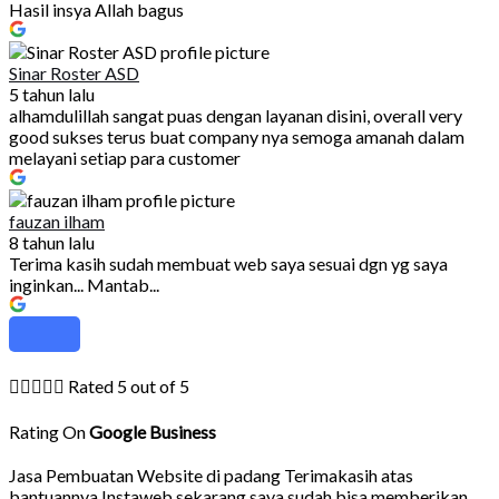
Hasil insya Allah bagus
Sinar Roster ASD
5 tahun lalu
alhamdulillah sangat puas dengan layanan disini, overall very
good sukses terus buat company nya semoga amanah dalam
melayani setiap para customer
fauzan ilham
8 tahun lalu
Terima kasih sudah membuat web saya sesuai dgn yg saya
inginkan... Mantab...





Rated 5 out of 5
Rating On
Google Business
Jasa Pembuatan Website di padang Terimakasih atas
bantuannya Instaweb,sekarang saya sudah bisa memberikan