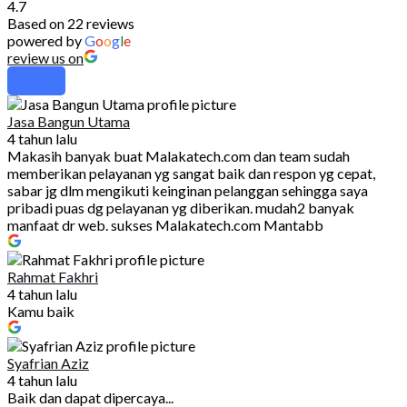
4.7
Based on 22 reviews
powered by
G
o
o
g
l
e
review us on
Jasa Bangun Utama
4 tahun lalu
Makasih banyak buat Malakatech.com dan team sudah
memberikan pelayanan yg sangat baik dan respon yg cepat,
sabar jg dlm mengikuti keinginan pelanggan sehingga saya
pribadi puas dg pelayanan yg diberikan. mudah2 banyak
manfaat dr web. sukses Malakatech.com Mantabb
Rahmat Fakhri
4 tahun lalu
Kamu baik
Syafrian Aziz
4 tahun lalu
Baik dan dapat dipercaya...