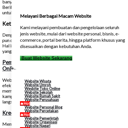
banyak manfaat bagi bisnis, baik skala kecil maupun besar.
Berikut adalah beberapa manfaat utama memiliki website
untuk bisnis:
Melayani Berbagai Macam Website
Keterjangkauan dan Aksesibilitas
Kami melayani pembuatan dan pengelolaan seluruh
jenis website, mulai dari website personal, bisnis, e-
Dengan memiliki website, usaha Anda dapat diakses oleh siapa
commerce, portal berita, hingga platform khusus yang
pun dari mana pun selama mereka memiliki koneksi internet.
Hal ini memungkinkan usaha Anda untuk menjangkau pasar
disesuaikan dengan kebutuhan Anda.
yang lebih luas secara geografis.
Buat Website Sekarang
Pemasaran
Online & Free Google Ads
Website dapat menjadi salah satu alat pemasaran online yang
Website Wisata
efektif. Anda dapat menggunakan website untuk
Website Umroh
Wesbite Toko Online
mempromosikan produk dan layanan Anda, menjalankan
Website Sekolah
kampanye iklan Google Ads, atau bahkan menjual produk
Website Rumah Sakit
Website Perusahaan
langsung melalui platform e-commerce.
🔥Hot
Website Personal Blog
Website Percetakan
Kredibilitas dan Profesionalisme
🔥Hot
Website Pemerintah
Website Organisasi
Memiliki website yang profesional dapat meningkatkan citra
Website Nagari