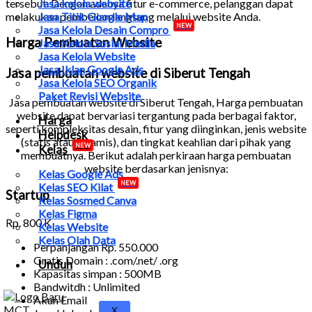
tersebut. Dengan adanya fitur e-commerce, pelanggan dapat
Jasa kelola website
melakukan pembelian langsung melalui website Anda.
Jasa Titik Google Map
NEW
Jasa Kelola Desain Compro
Harga Pembuatan Website
Jasa Kelola Sosial Media
Jasa Kelola Website
Jasa Iklan Google Ads
Jasa pembuatan website di Siberut Tengah
Jasa Kelola SEO Organik
Paket Revisi Website
Jasa pembuatan website di Siberut Tengah
, Harga pembuatan
website dapat bervariasi tergantung pada berbagai faktor,
Harga
seperti kompleksitas desain, fitur yang diinginkan, jenis website
Helpdesk
(statis atau dinamis), dan tingkat keahlian dari pihak yang
NEW
Kelas
membuatnya. Berikut adalah perkiraan harga pembuatan
website berdasarkan jenisnya:
Kelas Google Ads
NEW
Kelas SEO Kilat
Startup
Kelas Sosmed Canva
Kelas Figma
Rp.
800 K
Kelas Website
Kelas Olah Data
Perpanjangan Rp. 550.000
Gratis Domain : .com/.net/ .org
Unduh
Kapasitas simpan : 500MB
Bandwitdh : Unlimited
Akun Email
X