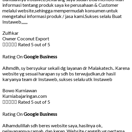
informasi tentang produk saya ke perusahaan & Customer
melalui website,sehingga mempermudah konsumen untuk
mengetahui informasi produk / jasa kami.Sukses selalu Buat
Instaweb,,,,,,,
Zulfikar
Owner Coconut Export





Rated 5 out of 5
Rating On
Google Business
Alhmdlh, sy bersyukur sekali dg layanan dr Malakatech.. Karena
website yg sesuai harapan sy sdh bs terwujudkan,dr hasil
karyanya team dr Instaweb, sukses selalu utk Instaweb
Bowo Kurniawan
Kurniabajaringan.com





Rated 5 out of 5
Rating On
Google Business
Alhamdulillah sdh beres website saya, hasilnya ok,
pelayanannya ramah, dan keren, Website canggih yg pertama