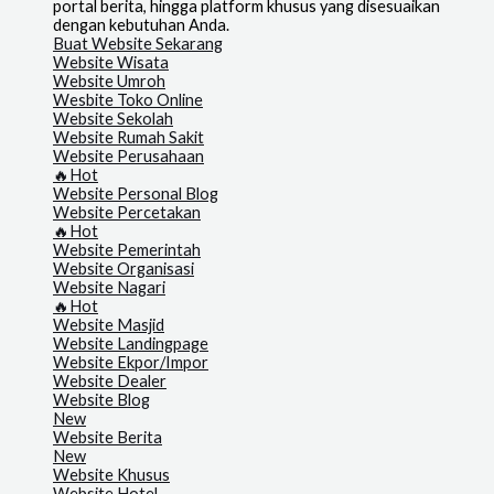
portal berita, hingga platform khusus yang disesuaikan
dengan kebutuhan Anda.
Buat Website Sekarang
Website Wisata
Website Umroh
Wesbite Toko Online
Website Sekolah
Website Rumah Sakit
Website Perusahaan
🔥Hot
Website Personal Blog
Website Percetakan
🔥Hot
Website Pemerintah
Website Organisasi
Website Nagari
🔥Hot
Website Masjid
Website Landingpage
Website Ekpor/Impor
Website Dealer
Website Blog
New
Website Berita
New
Website Khusus
Website Hotel