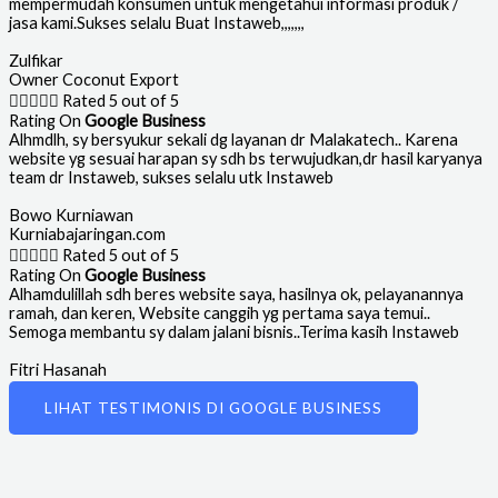
mempermudah konsumen untuk mengetahui informasi produk /
jasa kami.Sukses selalu Buat Instaweb,,,,,,,
Zulfikar
Owner Coconut Export





Rated 5 out of 5
Rating On
Google Business
Alhmdlh, sy bersyukur sekali dg layanan dr Malakatech.. Karena
website yg sesuai harapan sy sdh bs terwujudkan,dr hasil karyanya
team dr Instaweb, sukses selalu utk Instaweb
Bowo Kurniawan
Kurniabajaringan.com





Rated 5 out of 5
Rating On
Google Business
Alhamdulillah sdh beres website saya, hasilnya ok, pelayanannya
ramah, dan keren, Website canggih yg pertama saya temui..
Semoga membantu sy dalam jalani bisnis..Terima kasih Instaweb
Fitri Hasanah
Owner Service Rolling Door
LIHAT TESTIMONIS DI GOOGLE BUSINESS