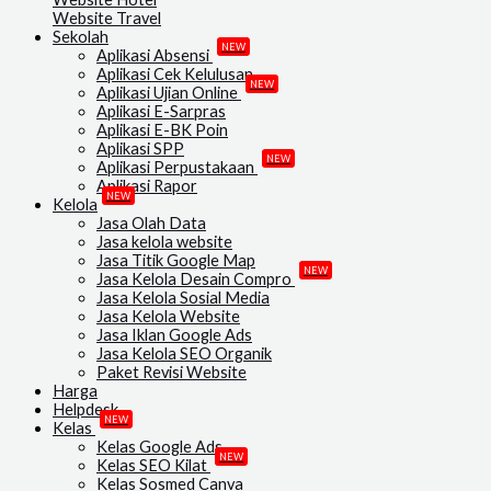
Website Travel
Sekolah
NEW
Aplikasi Absensi
Aplikasi Cek Kelulusan
NEW
Aplikasi Ujian Online
Aplikasi E-Sarpras
Aplikasi E-BK Poin
Aplikasi SPP
NEW
Aplikasi Perpustakaan
Aplikasi Rapor
NEW
Kelola
Jasa Olah Data
Jasa kelola website
Jasa Titik Google Map
NEW
Jasa Kelola Desain Compro
Jasa Kelola Sosial Media
Jasa Kelola Website
Jasa Iklan Google Ads
Jasa Kelola SEO Organik
Paket Revisi Website
Harga
Helpdesk
NEW
Kelas
Kelas Google Ads
NEW
Kelas SEO Kilat
Kelas Sosmed Canva