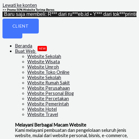
Lewati ke konten
>> Promo 50% Website Terima Beres
saja membeli: R*** dari ru***eb.id • Y*** dari tok***printing.com •
CLIENT
Beranda
NEW
Buat Web
Website Sekolah
Website Wisata
Website Umroh
Website Toko Online
Website Sekolah
Website Rumah Sakit
Website Perusahaan
Website Personal Blog
Website Percetakan
Website Pemerintah
Website Hotel
Website Travel
Melayani Berbagai Macam Website
Kami melayani pembuatan dan pengelolaan seluruh jenis
website, mulai dari website personal, bisnis, e-commerce,