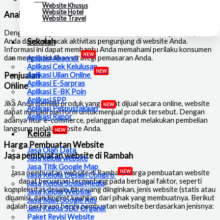
Website Khusus
Website Hotel
Analisis dan Pelacakan
Website Travel
Dengan menggunakan alat analisis web seperti Google Analytics,
Sekolah
Anda dapat melacak aktivitas pengunjung di website Anda.
Informasi ini dapat membantu Anda memahami perilaku konsumen
NEW
dan mengoptimalkan strategi pemasaran Anda.
Aplikasi Absensi
Aplikasi Cek Kelulusan
NEW
Penjualan
Aplikasi Ujian Online
Aplikasi E-Sarpras
Online
Aplikasi E-BK Poin
Aplikasi SPP
Jika Anda memiliki produk yang dapat dijual secara online, website
NEW
Aplikasi Perpustakaan
dapat menjadi platform untuk menjual produk tersebut. Dengan
Aplikasi Rapor
adanya fitur e-commerce, pelanggan dapat melakukan pembelian
langsung melalui website Anda.
NEW
Kelola
Harga Pembuatan Website
Jasa Olah Data
Jasa pembuatan website di Rambah
Jasa kelola website
Jasa Titik Google Map
NEW
Jasa pembuatan website di Rambah
, Harga pembuatan website
Jasa Kelola Desain Compro
dapat bervariasi tergantung pada berbagai faktor, seperti
Jasa Kelola Sosial Media
kompleksitas desain, fitur yang diinginkan, jenis website (statis atau
Jasa Kelola Website
dinamis), dan tingkat keahlian dari pihak yang membuatnya. Berikut
Jasa Iklan Google Ads
adalah perkiraan harga pembuatan website berdasarkan jenisnya:
Jasa Kelola SEO Organik
Paket Revisi Website