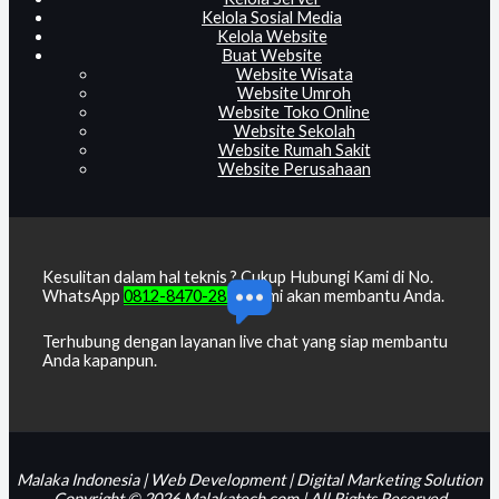
Kelola Sosial Media
Kelola Website
Buat Website
Website Wisata
Website Umroh
Website Toko Online
Website Sekolah
Website Rumah Sakit
Website Perusahaan
Kesulitan dalam hal teknis ? Cukup Hubungi Kami di No.
WhatsApp
0812-8470-2818
, kami akan membantu Anda.
Terhubung dengan layanan live chat yang siap membantu
Anda kapanpun.
Malaka Indonesia | Web Development | Digital Marketing Solution
Copyright © 2026 Malakatech.com | All Rights Reserved