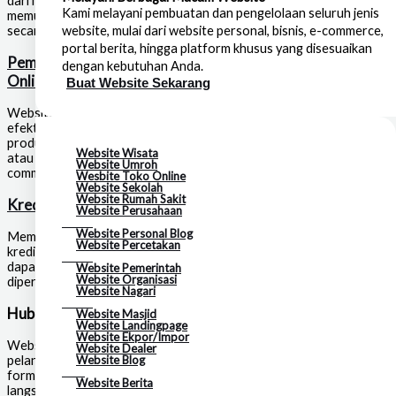
dari mana pun selama mereka memiliki koneksi internet. Hal ini
Kami melayani pembuatan dan pengelolaan seluruh jenis
memungkinkan usaha Anda untuk menjangkau pasar yang lebih luas
website, mulai dari website personal, bisnis, e-commerce,
secara geografis.
portal berita, hingga platform khusus yang disesuaikan
Pemasaran
dengan kebutuhan Anda.
Online & Free Google Ads
Buat Website Sekarang
Website dapat menjadi salah satu alat pemasaran online yang
efektif. Anda dapat menggunakan website untuk mempromosikan
produk dan layanan Anda, menjalankan kampanye iklan Google Ads,
Website Wisata
atau bahkan menjual produk langsung melalui platform e-
Website Umroh
commerce.
Wesbite Toko Online
Website Sekolah
Website Rumah Sakit
Kredibilitas dan Profesionalisme
Website Perusahaan
🔥Hot
Website Personal Blog
Memiliki website yang profesional dapat meningkatkan citra dan
Website Percetakan
kredibilitas usaha Anda di mata konsumen. Website yang baik
🔥Hot
dapat memberikan kesan bahwa usaha Anda serius dan dapat
Website Pemerintah
Website Organisasi
dipercaya.
Website Nagari
🔥Hot
Hubungan dengan Pelanggan
Website Masjid
Website Landingpage
Website Ekpor/Impor
Website dapat menjadi saluran komunikasi antara Anda dan
Website Dealer
Website Blog
pelanggan Anda. Anda dapat menyediakan informasi kontak,
New
formulir pertanyaan, atau bahkan fitur chat untuk berinteraksi
Website Berita
langsung dengan pelanggan.
New