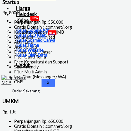
Startup
Harga
Rp.
800 K
Helpdesk
NEW
Kelas
Perpanjangan Rp. 550.000
Gratis Domain : .com/.net/ .org
Kelas Google Ads
Kapasitas simpan : 500MB
NEW
Kelas SEO Kilat
Bandwitdh : Unlimited
Kelas Sosmed Canva
Akun Email
Kelas Figma
Jasa Upload
Kelas Website
Desain Web : Dasar
Kelas Olah Data
Fitur Ganti Tema
Free Konsultasi dan Support
Unduh
SEO Friendly
Fitur Multi Admin
Live Chat (Messanger/ WA)
CMS
X
Order Sekarang
UMKM
Rp.
1 Jt
Perpanjangan Rp. 650.000
Gratis Domain : .com/.net/ .org