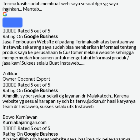
Terima kasih sudah membuat web saya sesuai dgn yg saya
inginkan... Mantab...





Rated 5 out of 5
Rating On
Google Business
Jasa Pembuatan Website di padang Terimakasih atas bantuannya
Instaweb,sekarang saya sudah bisa memberikan informasi tentang
produk saya ke perusahaan & Customer melalui website,sehingga
mempermudah konsumen untuk mengetahui informasi produk /
jasa kami.Sukses selalu Buat Instaweb,,,,,,,
Zulfikar
Owner Coconut Export





Rated 5 out of 5
Rating On
Google Business
Alhmdlh, sy bersyukur sekali dg layanan dr Malakatech.. Karena
website yg sesuai harapan sy sdh bs terwujudkan,dr hasil karyanya
team dr Instaweb, sukses selalu utk Instaweb
Bowo Kurniawan
Kurniabajaringan.com





Rated 5 out of 5
Rating On
Google Business
Alhamdulillah sdh beres website saya, hasilnya ok, pelayanannya