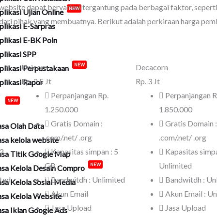
ebsite dapat bervariasi tergantung pada berbagai faktor, seperti 
plikasi Ujian Online
NEW
ian dari pihak yang membuatnya. Berikut adalah perkiraan harga pe
plikasi E-Sarpras
plikasi E-BK Poin
plikasi SPP
Unicorn
Decacorn
plikasi Perpustakaan
NEW
Rp.
2,5 Jt
Rp.
3 Jt
plikasi Rapor
Perpanjangan Rp.
Perpanjangan R
a
NEW
1.250.000
1.850.000
Gratis Domain :
Gratis Domain :
asa Olah Data
.com/.net/ .org
.com/.net/ .org
asa kelola website
 2
Kapasitas simpan : 5
Kapasitas simpa
asa Titik Google Map
GB
Unlimited
asa Kelola Desain Compro
NEW
ited
Bandwitdh : Unlimited
Bandwitdh : Un
asa Kelola Sosial Media
Akun Email
Akun Email : Un
asa Kelola Website
Jasa Upload
Jasa Upload
asa Iklan Google Ads