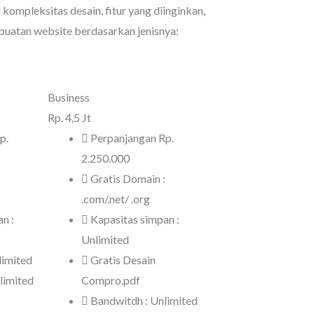
kompleksitas desain, fitur yang diinginkan,
mbuatan website berdasarkan jenisnya:
Business
Rp.
4,5 Jt
p.
Perpanjangan Rp.
2.250.000
Gratis Domain :
.com/.net/ .org
n :
Kapasitas simpan :
Unlimited
limited
Gratis Desain
limited
Compro.pdf
Bandwitdh : Unlimited