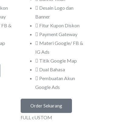
skon
Desain Logo dan
way
Banner
 FB &
Fitur Kupon Diskon
Payment Gateway
Map
Materi Google/ FB &
IG Ads
Titik Google Map
Dual Bahasa
Pembuatan Akun
Google Ads
Order Sekarang
fULL cUSTOM