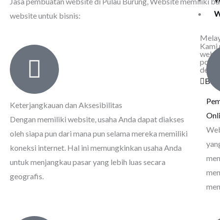
Jasa pembuatan website di Pulau Burung
, Website memiliki ba
W
website untuk bisnis:
Melay
Kami 
websi
porta
denga
Bua
Pem
Keterjangkauan dan Aksesibilitas
Onl
Dengan memiliki website, usaha Anda dapat diakses
Web
oleh siapa pun dari mana pun selama mereka memiliki
yan
koneksi internet. Hal ini memungkinkan usaha Anda
mem
untuk menjangkau pasar yang lebih luas secara
men
geografis.
men