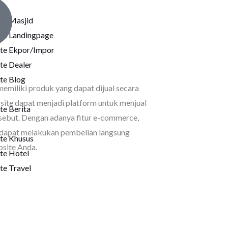
te Masjid
te Landingpage
te Ekpor/Impor
te Dealer
te Blog
memiliki produk yang dapat dijual secara
bsite dapat menjadi platform untuk menjual
e Berita
sebut. Dengan adanya fitur e-commerce,
dapat melakukan pembelian langsung
te Khusus
bsite Anda.
te Hotel
te Travel