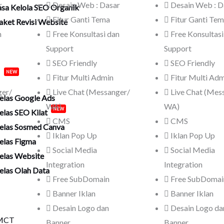
r
Desain Web : Dasar
Desain Web : D
asa Kelola SEO Organik
Fitur Ganti Tema
Fitur Ganti Te
aket Revisi Website
n
Free Konsultasi dan
Free Konsultasi
a
Support
Support
desk
SEO Friendly
SEO Friendly
s
NEW
Fitur Multi Admin
Fitur Multi Ad
ger/
Live Chat (Messanger/
Live Chat (Mes
elas Google Ads
WA)
WA)
elas SEO Kilat
NEW
CMS
CMS
elas Sosmed Canva
Iklan Pop Up
Iklan Pop Up
elas Figma
Social Media
Social Media
elas Website
Integration
Integration
elas Olah Data
Free SubDomain
Free SubDomai
h
Banner Iklan
Banner Iklan
Desain Logo dan
Desain Logo da
Banner
Banner