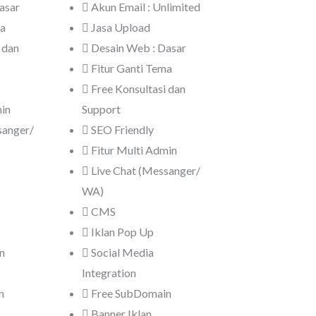
asar
Akun Email : Unlimited
ma
Jasa Upload
 dan
Desain Web : Dasar
Fitur Ganti Tema
Free Konsultasi dan
min
Support
sanger/
SEO Friendly
Fitur Multi Admin
Live Chat (Messanger/
WA)
CMS
Iklan Pop Up
n
Social Media
Integration
n
Free SubDomain
Banner Iklan