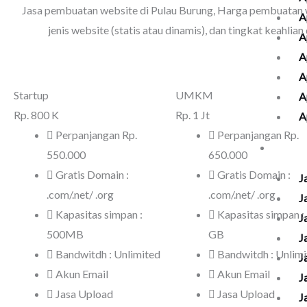
Jasa pembuatan website di Pulau Burung
, Harga pembuatan w
A
jenis website (statis atau dinamis), dan tingkat keahl
A
A
A
Startup
UMKM
A
Rp.
800 K
Rp.
1 Jt
A
Perpanjangan Rp.
Perpanjangan Rp.
Kelol
550.000
650.000
Gratis Domain :
Gratis Domain :
J
.com/.net/ .org
.com/.net/ .org
J
Kapasitas simpan :
Kapasitas simpan :
J
500MB
GB
J
Bandwitdh : Unlimited
Bandwitdh : Unlim
J
Akun Email
Akun Email
J
Jasa Upload
Jasa Upload
J