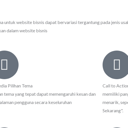
una untuk website bisnis dapat bervariasi tergantung pada jenis usa
kan dalam website bisnis
edia Pilihan Tema
Call to Actio
han tema yang tepat dapat memengaruhi kesan dan
memiliki pan
alaman pengguna secara keseluruhan
menarik, sep
Sekarang".