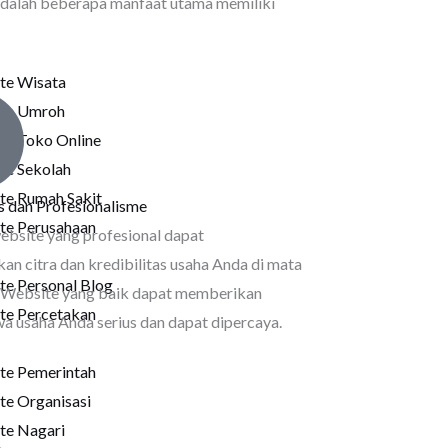
t adalah beberapa manfaat utama memiliki
te Wisata
te Umroh
te Toko Online
te Sekolah
te Rumah Sakit
as dan Profesionalisme
te Perusahaan
ebsite yang profesional dapat
an citra dan kredibilitas usaha Anda di mata
e Personal Blog
 Website yang baik dapat memberikan
te Percetakan
a usaha Anda serius dan dapat dipercaya.
te Pemerintah
te Organisasi
te Nagari