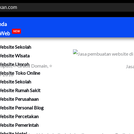
nda
 Web
NEW
ebsite Sekolah
ebsite Wisata
ebsite Umroh
liputi, ⭐ Gratis Domain, ⭐
Jas
ebsite Toko Online
70-2818
ebsite Sekolah
ebsite Rumah Sakit
ebsite Perusahaan
ebsite Personal Blog
ebsite Percetakan
ebsite Pemerintah
ebsite Hotel