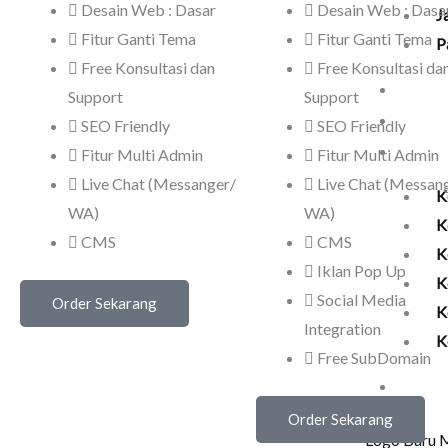
Desain Web : Dasar
Desain Web : Dasa
J
Fitur Ganti Tema
Fitur Ganti Tema
P
Free Konsultasi dan
Free Konsultasi da
Harg
Support
Support
Help
SEO Friendly
SEO Friendly
Kela
Fitur Multi Admin
Fitur Multi Admin
Live Chat (Messanger/
Live Chat (Messan
K
WA)
WA)
K
CMS
CMS
K
Iklan Pop Up
K
Social Media
Order Sekarang
K
Integration
K
Free SubDomain
Undu
Order Sekarang