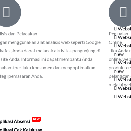
🔥Hot
Websi
Websi
Websi
lisis dan Pelacakan
Penjualan
Websi
gan menggunakan alat analisis web seperti Google
Online
Websi
ytics, Anda dapat melacak aktivitas pengunjung di
Jika Anda 
New
site Anda. Informasi ini dapat membantu Anda
online, we
Websit
ahami perilaku konsumen dan mengoptimalkan
produk ter
New
ategi pemasaran Anda.
pelanggan 
Websi
melalui we
Websi
Websi
lah
plikasi Absensi
NEW
plikasi Cek Kelulusan