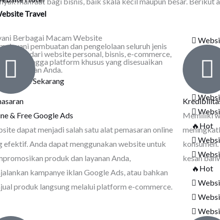
nyak manfaat bagi bisnis, baik skala kecil maupun besar. Beriku
ebsite Travel
ani Berbagai Macam Website
Websi
melayani pembuatan dan pengelolaan seluruh jenis
te, mulai dari website personal, bisnis, e-commerce,
Websi
l berita, hingga platform khusus yang disesuaikan
Wesbi
n kebutuhan Anda.
t Website Sekarang
Websi
Websi
asaran
Kredibilit
Websi
ine & Free Google Ads
Memiliki w
🔥Hot
site dapat menjadi salah satu alat pemasaran online
meningkatk
Websit
g efektif. Anda dapat menggunakan website untuk
konsumen.
Websi
promosikan produk dan layanan Anda,
kesan bahw
🔥Hot
jalankan kampanye iklan Google Ads, atau bahkan
Websi
jual produk langsung melalui platform e-commerce.
Websi
Websi