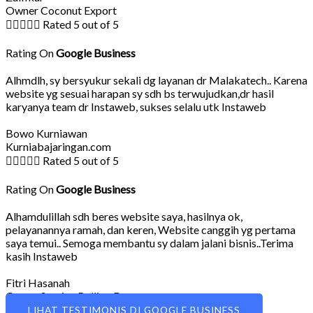
Owner Coconut Export





Rated 5 out of 5
Rating On
Google Business
Alhmdlh, sy bersyukur sekali dg layanan dr Malakatech.. Karena
website yg sesuai harapan sy sdh bs terwujudkan,dr hasil
karyanya team dr Instaweb, sukses selalu utk Instaweb
Bowo Kurniawan
Kurniabajaringan.com





Rated 5 out of 5
Rating On
Google Business
Alhamdulillah sdh beres website saya, hasilnya ok,
pelayanannya ramah, dan keren, Website canggih yg pertama
saya temui.. Semoga membantu sy dalam jalani bisnis..Terima
kasih Instaweb
Fitri Hasanah
Owner Service Rolling Door
LIHAT TESTIMONIS DI GOOGLE BUSINESS