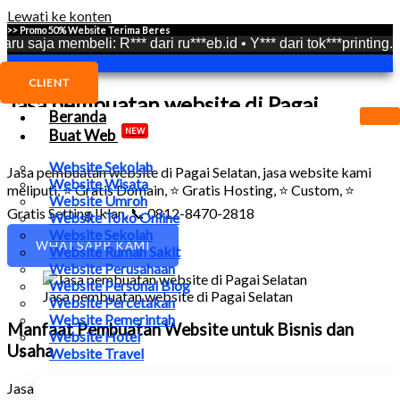
Lewati ke konten
>> Promo 50% Website Terima Beres
 membeli: R*** dari ru***eb.id • Y*** dari tok***printing.com • A*
CLIENT
Jasa pembuatan website di Pagai
Beranda
Selatan
NEW
Buat Web
Website Sekolah
Jasa pembuatan website di Pagai Selatan
, jasa website kami
Website Wisata
meliputi, ⭐ Gratis Domain, ⭐ Gratis Hosting, ⭐ Custom, ⭐
Website Umroh
Gratis Setting Iklan, 📞 0812-8470-2818
Website Toko Online
Website Sekolah
WHATSAPP KAMI
Website Rumah Sakit
Website Perusahaan
Website Personal Blog
Jasa pembuatan website di Pagai Selatan
Website Percetakan
Website Pemerintah
Manfaat Pembuatan Website untuk Bisnis dan
Website Hotel
Usaha
Website Travel
Jasa pembuatan website di Pagai Selatan
, Website memiliki