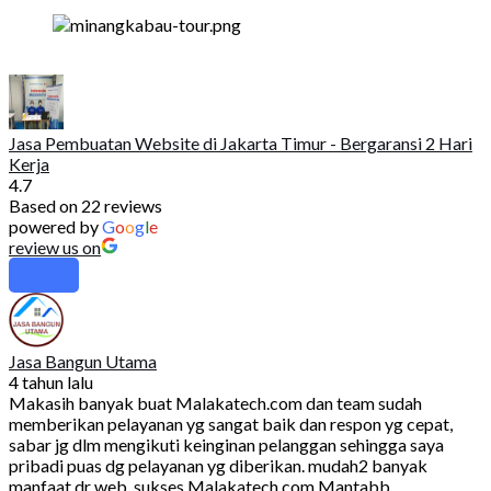
Jasa Pembuatan Website di Jakarta Timur - Bergaransi 2 Hari
Kerja
4.7
Based on 22 reviews
powered by
G
o
o
g
l
e
review us on
Jasa Bangun Utama
4 tahun lalu
Makasih banyak buat Malakatech.com dan team sudah
memberikan pelayanan yg sangat baik dan respon yg cepat,
sabar jg dlm mengikuti keinginan pelanggan sehingga saya
pribadi puas dg pelayanan yg diberikan. mudah2 banyak
manfaat dr web. sukses Malakatech.com Mantabb