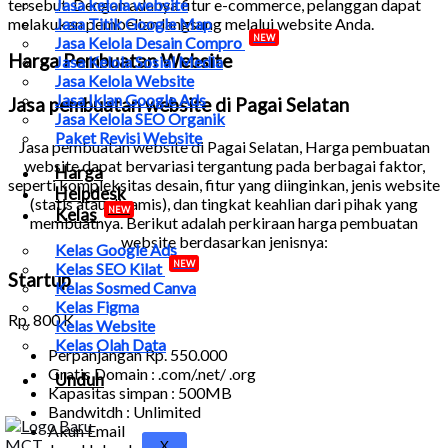
tersebut. Dengan adanya fitur e-commerce, pelanggan dapat
Jasa kelola website
melakukan pembelian langsung melalui website Anda.
Jasa Titik Google Map
NEW
Jasa Kelola Desain Compro
Harga Pembuatan Website
Jasa Kelola Sosial Media
Jasa Kelola Website
Jasa Iklan Google Ads
Jasa pembuatan website di Pagai Selatan
Jasa Kelola SEO Organik
Paket Revisi Website
Jasa pembuatan website di Pagai Selatan
, Harga pembuatan
website dapat bervariasi tergantung pada berbagai faktor,
Harga
seperti kompleksitas desain, fitur yang diinginkan, jenis website
Helpdesk
(statis atau dinamis), dan tingkat keahlian dari pihak yang
NEW
Kelas
membuatnya. Berikut adalah perkiraan harga pembuatan
website berdasarkan jenisnya:
Kelas Google Ads
NEW
Kelas SEO Kilat
Startup
Kelas Sosmed Canva
Kelas Figma
Rp.
800 K
Kelas Website
Kelas Olah Data
Perpanjangan Rp. 550.000
Gratis Domain : .com/.net/ .org
Unduh
Kapasitas simpan : 500MB
Bandwitdh : Unlimited
Akun Email
X