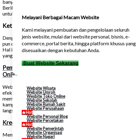
banyak manfaat bagi bisnis, baik skala kecil maupun besar.
Berikut adalah beberapa manfaat utama memiliki website
untuk bisnis:
Melayani Berbagai Macam Website
Keterjangkauan dan Aksesibilitas
Kami melayani pembuatan dan pengelolaan seluruh
jenis website, mulai dari website personal, bisnis, e-
Dengan memiliki website, usaha Anda dapat diakses oleh siapa
commerce, portal berita, hingga platform khusus yang
pun dari mana pun selama mereka memiliki koneksi internet.
Hal ini memungkinkan usaha Anda untuk menjangkau pasar
disesuaikan dengan kebutuhan Anda.
yang lebih luas secara geografis.
Buat Website Sekarang
Pemasaran
Online & Free Google Ads
Website dapat menjadi salah satu alat pemasaran online yang
Website Wisata
efektif. Anda dapat menggunakan website untuk
Website Umroh
Wesbite Toko Online
mempromosikan produk dan layanan Anda, menjalankan
Website Sekolah
kampanye iklan Google Ads, atau bahkan menjual produk
Website Rumah Sakit
Website Perusahaan
langsung melalui platform e-commerce.
🔥Hot
Website Personal Blog
Website Percetakan
Kredibilitas dan Profesionalisme
🔥Hot
Website Pemerintah
Website Organisasi
Memiliki website yang profesional dapat meningkatkan citra
Website Nagari