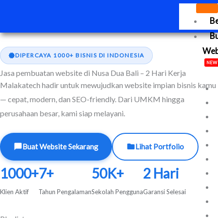
Lewati
B
ke
konten
B
We
DIPERCAYA 1000+ BISNIS DI INDONESIA
NEW
Jasa pembuatan website di Nusa Dua Bali – 2 Hari Kerja
Malakatech hadir untuk mewujudkan website impian bisnis kamu
— cepat, modern, dan SEO-friendly. Dari UMKM hingga
perusahaan besar, kami siap melayani.
Buat Website Sekarang
Lihat Portfolio
1000+
7+
50K+
2 Hari
Klien Aktif
Tahun Pengalaman
Sekolah Pengguna
Garansi Selesai