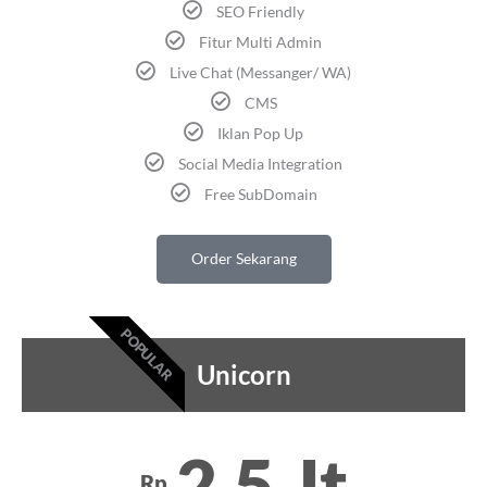
SEO Friendly
Fitur Multi Admin
Live Chat (Messanger/ WA)
CMS
Iklan Pop Up
Social Media Integration
Free SubDomain
Order Sekarang
POPULAR
Unicorn
2,5 Jt
Rp.