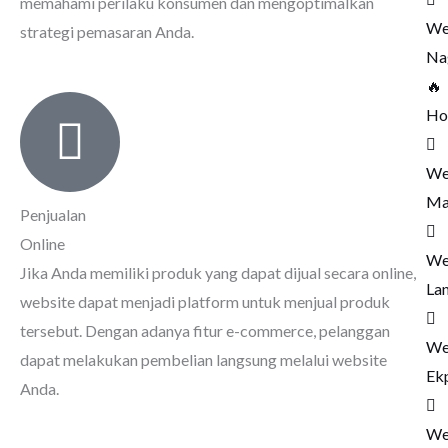
memahami perilaku konsumen dan mengoptimalkan
We
strategi pemasaran Anda.
Na
🔥
Ho
We
Ma
Penjualan
Online
We
Jika Anda memiliki produk yang dapat dijual secara online,
La
website dapat menjadi platform untuk menjual produk
tersebut. Dengan adanya fitur e-commerce, pelanggan
We
dapat melakukan pembelian langsung melalui website
Ek
Anda.
We