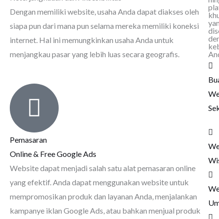
pl
Dengan memiliki website, usaha Anda dapat diakses oleh
kh
ya
siapa pun dari mana pun selama mereka memiliki koneksi
dis
de
internet. Hal ini memungkinkan usaha Anda untuk
ke
An
menjangkau pasar yang lebih luas secara geografis.
Bu
We
Se
Pemasaran
We
Online & Free Google Ads
Wi
Website dapat menjadi salah satu alat pemasaran online
yang efektif. Anda dapat menggunakan website untuk
We
mempromosikan produk dan layanan Anda, menjalankan
Um
kampanye iklan Google Ads, atau bahkan menjual produk