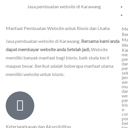
Jasa pembuatan website di Karawang
Manfaat Pembuatan Website untuk Bisnis dan Usaha
Me
Be
Ma
Jasa pembuatan website di Karawang
,
Bersama kami anda
We
dapat membayar website anda Setelah jadi,
Website
Ka
me
memiliki banyak manfaat bagi bisnis, baik skala kecil
pe
da
maupun besar. Berikut adalah beberapa manfaat utama
pe
sel
memiliki website untuk bisnis:
jen
web
mu
dar
we
per
bis
e-
co
por
ber
Keterjangkauan dan Aksesibilitas
hi