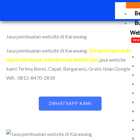
Lewati
B
ke
konten
B
We
Jasa pembuatan website di Karawang
NEW
Jasa pembuatan website di Karawang
,
Bersama kami anda
dapat membayar website anda Setelah jadi
, jasa website
kami Terima Beres, Cepat, Bergaransi, Gratis Iklan Google
WA : 0812-8470-2818
WHATSAPP KAMI