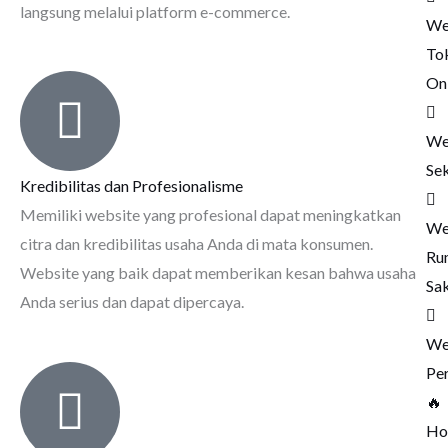
langsung melalui platform e-commerce.
We
To
On
We
Se
Kredibilitas dan Profesionalisme
Memiliki website yang profesional dapat meningkatkan
We
citra dan kredibilitas usaha Anda di mata konsumen.
Ru
Website yang baik dapat memberikan kesan bahwa usaha
Sak
Anda serius dan dapat dipercaya.
We
Pe
🔥
Ho