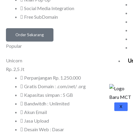
Social Media Integration
Free SubDomain
Order Sekarang
Popular
U
Unicorn
Rp.
2,5 Jt
Perpanjangan Rp. 1.250.000
Gratis Domain : .com/.net/ .org
Kapasitas simpan : 5 GB
Bandwitdh : Unlimited
X
Akun Email
Jasa Upload
Desain Web : Dasar