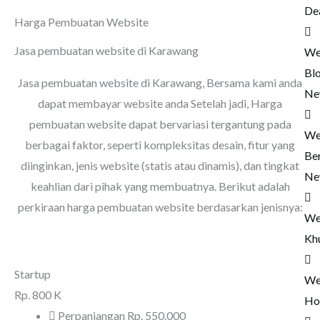
De
Harga Pembuatan Website
Jasa pembuatan website di Karawang
We
Bl
Jasa pembuatan website di Karawang
, Bersama kami anda
Ne
dapat membayar website anda Setelah jadi, Harga
pembuatan website dapat bervariasi tergantung pada
We
berbagai faktor, seperti kompleksitas desain, fitur yang
Ber
diinginkan, jenis website (statis atau dinamis), dan tingkat
Ne
keahlian dari pihak yang membuatnya. Berikut adalah
perkiraan harga pembuatan website berdasarkan jenisnya:
We
Kh
Startup
We
Rp.
800 K
Ho
Perpanjangan Rp. 550.000