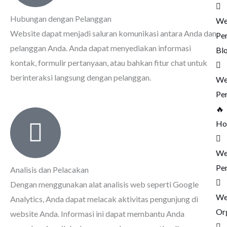
Hubungan dengan Pelanggan
We
Website dapat menjadi saluran komunikasi antara Anda dan
Pe
pelanggan Anda. Anda dapat menyediakan informasi
Bl
kontak, formulir pertanyaan, atau bahkan fitur chat untuk
berinteraksi langsung dengan pelanggan.
We
Pe
🔥
Ho
We
Pe
Analisis dan Pelacakan
Dengan menggunakan alat analisis web seperti Google
We
Analytics, Anda dapat melacak aktivitas pengunjung di
Or
website Anda. Informasi ini dapat membantu Anda