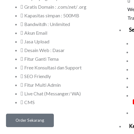
Gratis Domain : .com/.net/ .org
We
Kapasitas simpan : 500MB
Tra
Bandwitdh : Unlimited
Se
Akun Email
Jasa Upload
Desain Web : Dasar
Fitur Ganti Tema
Free Konsultasi dan Support
SEO Friendly
Fitur Multi Admin
Live Chat (Messanger/ WA)
CMS
Order Sekarang
Ke