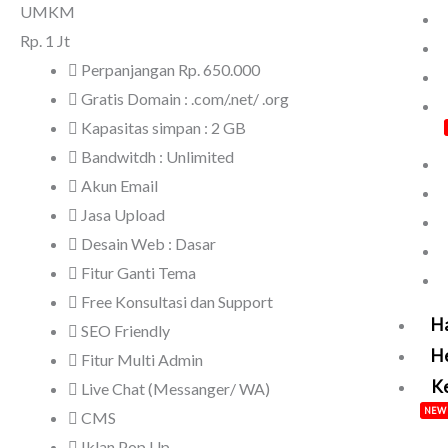
UMKM
Rp.
1 Jt
Perpanjangan Rp. 650.000
Gratis Domain : .com/.net/ .org
Kapasitas simpan : 2 GB
Bandwitdh : Unlimited
Akun Email
Jasa Upload
Desain Web : Dasar
Fitur Ganti Tema
Free Konsultasi dan Support
H
SEO Friendly
H
Fitur Multi Admin
Ke
Live Chat (Messanger/ WA)
NEW
CMS
Iklan Pop Up