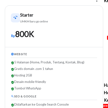
Ke
Starter
UMKM baru go online
800K
Rp
WEBSITE
5 Halaman (Home, Produk, Tentang, Kontak, Blog)
Gratis domain .com 1 tahun
Hosting 2GB
Desain mobile-friendly
H
Tombol WhatsApp
H
SEO & GOOGLE
Ke
Didaftarkan ke Google Search Console
NEW