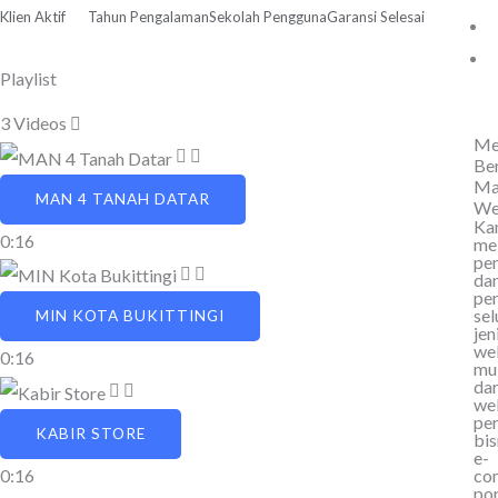
Klien Aktif
Tahun Pengalaman
Sekolah Pengguna
Garansi Selesai
Playlist
3 Videos
Me
Be
Ma
MAN 4 TANAH DATAR
We
Ka
0:16
me
pe
da
pe
sel
MIN KOTA BUKITTINGI
jen
web
0:16
mu
dar
we
per
KABIR STORE
bis
e-
co
0:16
por