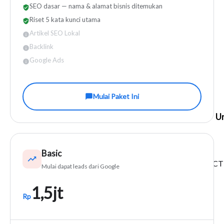
SEO dasar — nama & alamat bisnis ditemukan
Riset 5 kata kunci utama
Artikel SEO Lokal
Backlink
Google Ads
Mulai Paket Ini
U
Basic
Mulai dapat leads dari Google
X
1,5jt
Rp