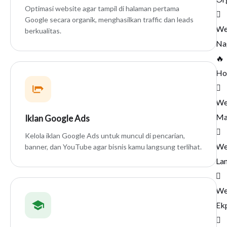
Optimasi website agar tampil di halaman pertama
Google secara organik, menghasilkan traffic dan leads
We
berkualitas.
Na
🔥
Ho
We
Ma
Iklan Google Ads
Kelola iklan Google Ads untuk muncul di pencarian,
We
banner, dan YouTube agar bisnis kamu langsung terlihat.
La
We
Ek