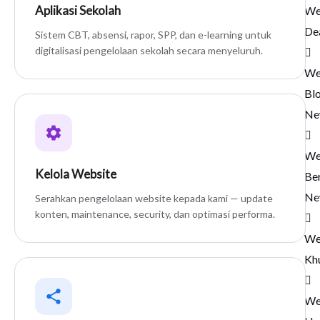
Aplikasi Sekolah
We
De
Sistem CBT, absensi, rapor, SPP, dan e-learning untuk
digitalisasi pengelolaan sekolah secara menyeluruh.
We
Bl
Ne
We
Kelola Website
Ber
Ne
Serahkan pengelolaan website kepada kami — update
konten, maintenance, security, dan optimasi performa.
We
Kh
We