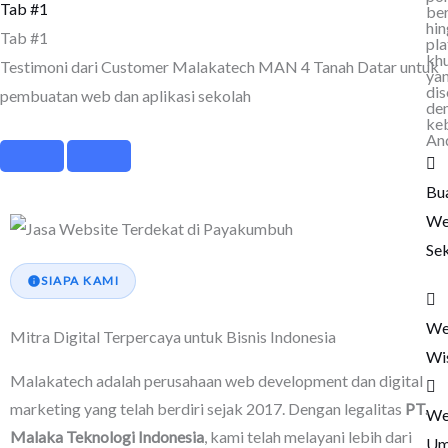
Tab #1
ber
hi
Tab #1
pl
kh
Testimoni dari Customer Malakatech MAN 4 Tanah Datar untuk
ya
dis
pembuatan web dan aplikasi sekolah
de
ke
An
Bu
We
Se
SIAPA KAMI
We
Mitra Digital Terpercaya untuk Bisnis Indonesia
Wi
Malakatech adalah perusahaan web development dan digital
marketing yang telah berdiri sejak 2017. Dengan legalitas
PT.
We
Malaka Teknologi Indonesia
, kami telah melayani lebih dari
Um