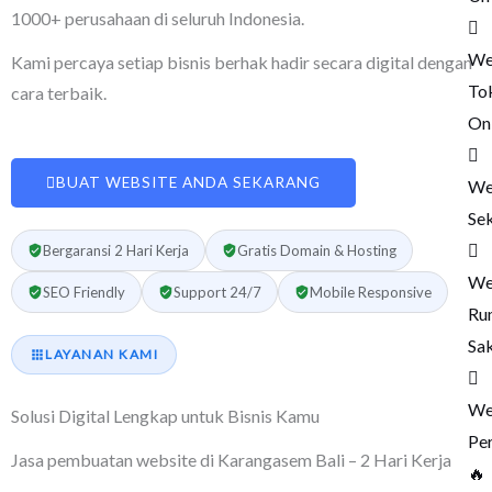
1000+ perusahaan di seluruh Indonesia.
We
Kami percaya setiap bisnis berhak hadir secara digital dengan
To
cara terbaik.
On
BUAT WEBSITE ANDA SEKARANG
We
Se
Bergaransi 2 Hari Kerja
Gratis Domain & Hosting
We
SEO Friendly
Support 24/7
Mobile Responsive
Ru
Sak
LAYANAN KAMI
We
Solusi Digital Lengkap untuk Bisnis Kamu
Pe
Jasa pembuatan website di Karangasem Bali – 2 Hari Kerja
🔥