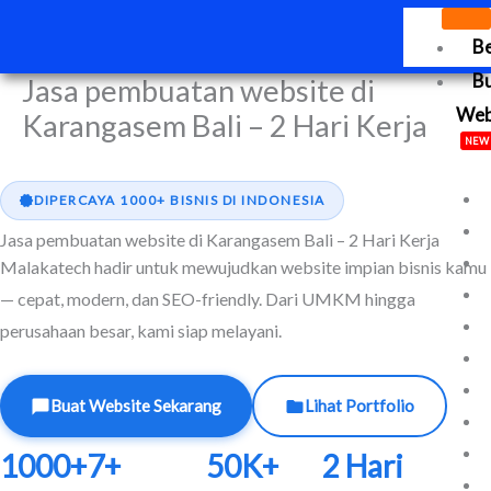
Lewati
B
ke
konten
B
Jasa pembuatan website di
We
Karangasem Bali – 2 Hari Kerja
NEW
DIPERCAYA 1000+ BISNIS DI INDONESIA
Jasa pembuatan website di Karangasem Bali – 2 Hari Kerja
Malakatech hadir untuk mewujudkan website impian bisnis kamu
— cepat, modern, dan SEO-friendly. Dari UMKM hingga
perusahaan besar, kami siap melayani.
Buat Website Sekarang
Lihat Portfolio
1000+
7+
50K+
2 Hari