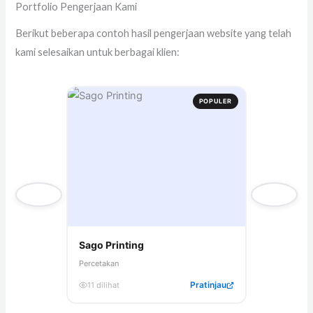
Portfolio Pengerjaan Kami
Berikut beberapa contoh hasil pengerjaan website yang telah
kami selesaikan untuk berbagai klien:
POPULER
Sago Printing
Toko Retail
Percetakan
6 dilihat
Pratinjau
11 dilihat