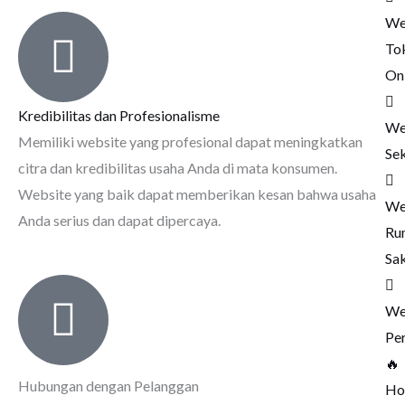
We
To
On
Kredibilitas dan Profesionalisme
We
Memiliki website yang profesional dapat meningkatkan
Se
citra dan kredibilitas usaha Anda di mata konsumen.
Website yang baik dapat memberikan kesan bahwa usaha
We
Anda serius dan dapat dipercaya.
Ru
Sak
We
Pe
🔥
Hubungan dengan Pelanggan
Ho