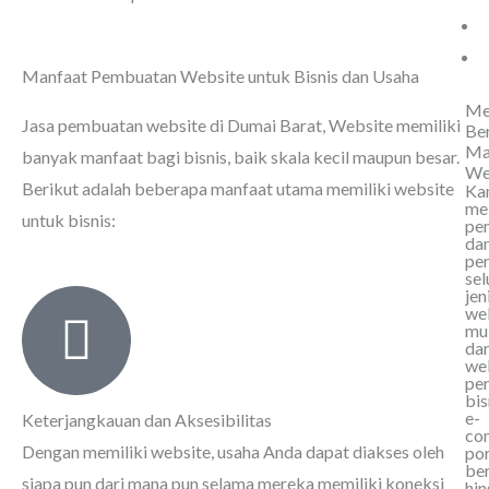
Manfaat Pembuatan Website untuk Bisnis dan Usaha
Me
Jasa pembuatan website di Dumai Barat
, Website memiliki
Be
Ma
banyak manfaat bagi bisnis, baik skala kecil maupun besar.
We
Berikut adalah beberapa manfaat utama memiliki website
Ka
me
untuk bisnis:
pe
da
pe
sel
jen
web
mu
dar
we
per
bis
e-
Keterjangkauan dan Aksesibilitas
co
Dengan memiliki website, usaha Anda dapat diakses oleh
por
ber
siapa pun dari mana pun selama mereka memiliki koneksi
hi