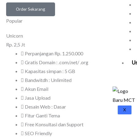
Order Sekarang
Popular
Unicorn
Rp.
2,5 Jt
Perpanjangan Rp. 1.250.000
U
Gratis Domain : .com/.net/ .org
Kapasitas simpan : 5 GB
Bandwitdh : Unlimited
Akun Email
Jasa Upload
Desain Web : Dasar
X
Fitur Ganti Tema
Free Konsultasi dan Support
SEO Friendly