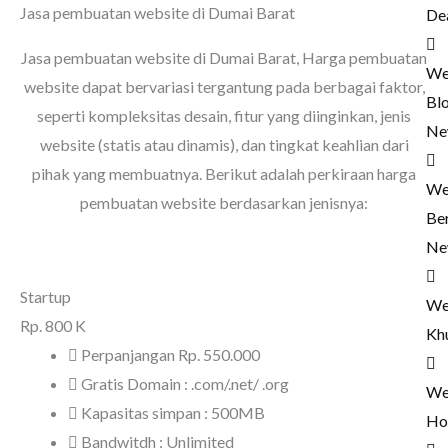
Jasa pembuatan website di Dumai Barat
De
Jasa pembuatan website di Dumai Barat
, Harga pembuatan
We
website dapat bervariasi tergantung pada berbagai faktor,
Bl
seperti kompleksitas desain, fitur yang diinginkan, jenis
Ne
website (statis atau dinamis), dan tingkat keahlian dari
pihak yang membuatnya. Berikut adalah perkiraan harga
We
pembuatan website berdasarkan jenisnya:
Ber
Ne
Startup
We
Rp.
800 K
Kh
Perpanjangan Rp. 550.000
Gratis Domain : .com/.net/ .org
We
Kapasitas simpan : 500MB
Ho
Bandwitdh : Unlimited