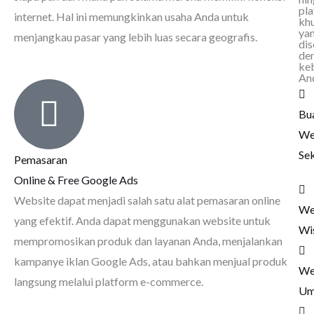
pl
internet. Hal ini memungkinkan usaha Anda untuk
kh
ya
menjangkau pasar yang lebih luas secara geografis.
dis
de
ke
An
Bu
We
Se
Pemasaran
Online & Free Google Ads
Website dapat menjadi salah satu alat pemasaran online
We
yang efektif. Anda dapat menggunakan website untuk
Wi
mempromosikan produk dan layanan Anda, menjalankan
kampanye iklan Google Ads, atau bahkan menjual produk
We
langsung melalui platform e-commerce.
Um