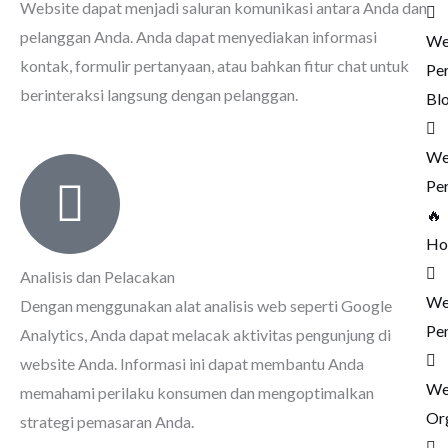
Website dapat menjadi saluran komunikasi antara Anda dan
pelanggan Anda. Anda dapat menyediakan informasi
We
kontak, formulir pertanyaan, atau bahkan fitur chat untuk
Pe
berinteraksi langsung dengan pelanggan.
Bl
We
Pe
🔥
Ho
Analisis dan Pelacakan
We
Dengan menggunakan alat analisis web seperti Google
Pe
Analytics, Anda dapat melacak aktivitas pengunjung di
website Anda. Informasi ini dapat membantu Anda
We
memahami perilaku konsumen dan mengoptimalkan
Or
strategi pemasaran Anda.