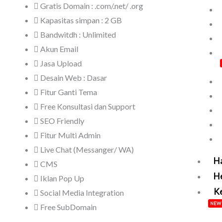
Gratis Domain : .com/.net/ .org
Kapasitas simpan : 2 GB
Bandwitdh : Unlimited
Akun Email
Jasa Upload
Desain Web : Dasar
Fitur Ganti Tema
Free Konsultasi dan Support
SEO Friendly
Fitur Multi Admin
Live Chat (Messanger/ WA)
H
CMS
H
Iklan Pop Up
Ke
Social Media Integration
NEW
Free SubDomain