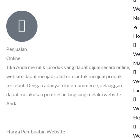
We
Na
🔥
Ho
Penjualan
We
Online
Ma
Jika Anda memiliki produk yang dapat dijual secara online,
website dapat menjadi platform untuk menjual produk
We
tersebut. Dengan adanya fitur e-commerce, pelanggan
La
dapat melakukan pembelian langsung melalui website
Anda.
We
Ek
Harga Pembuatan Website
We