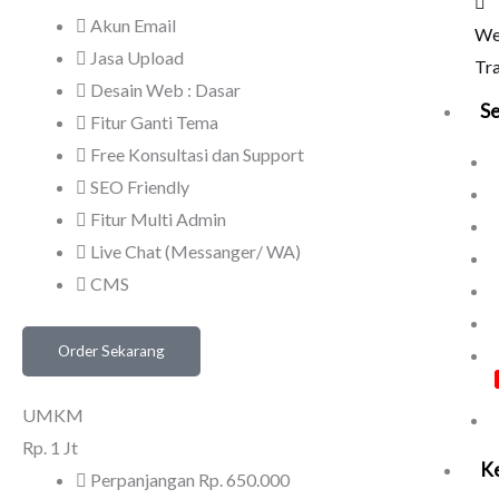
Akun Email
We
Jasa Upload
Tra
Desain Web : Dasar
Se
Fitur Ganti Tema
Free Konsultasi dan Support
SEO Friendly
Fitur Multi Admin
Live Chat (Messanger/ WA)
CMS
Order Sekarang
UMKM
Rp.
1 Jt
Ke
Perpanjangan Rp. 650.000