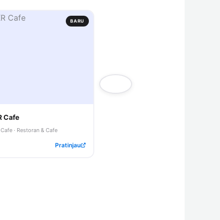
BARU
BAR
R Cafe
Hana Istimewa Cafe
 Cafe · Restoran & Cafe
Restoran & Cafe · Restoran & Cafe
Pratinjau
Pratinjau
9 dilihat