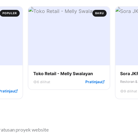
POPULER
BARU
Toko Retail - Melly Swalayan
Sora JK
Pratinjau
Restoran &
6 dilihat
Pratinjau
9 dilihat
atusan proyek website