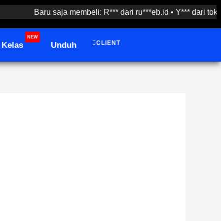
Baru saja membeli: R*** dari ru***eb.id • Y*** dari tok***pri
NEW
CLIENT
Kelas
Unduh