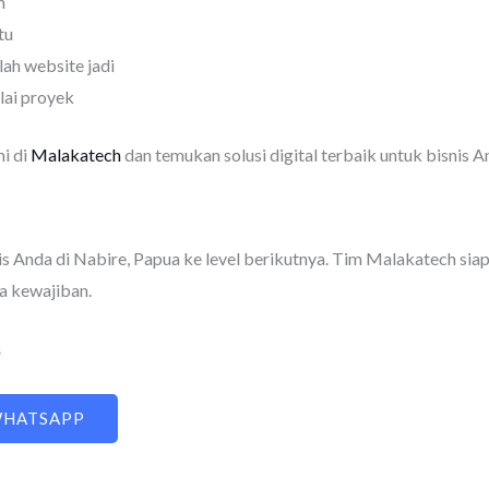
n
tu
ah website jadi
lai proyek
mi di
Malakatech
dan temukan solusi digital terbaik untuk bisnis A
is Anda di Nabire, Papua ke level berikutnya. Tim Malakatech s
pa kewajiban.
8
WHATSAPP