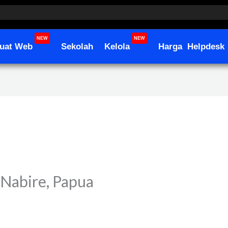
NEW
NEW
uat Web
Sekolah
Kelola
Harga
Helpdesk
 Nabire, Papua